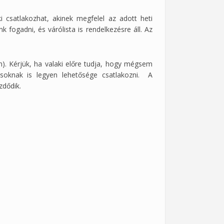
i csatlakozhat, akinek megfelel az adott heti
nk fogadni, és várólista is rendelkezésre áll. Az
án). Kérjük, ha valaki előre tudja, hogy mégsem
ásoknak is legyen lehetősége csatlakozni. A
zdődik.