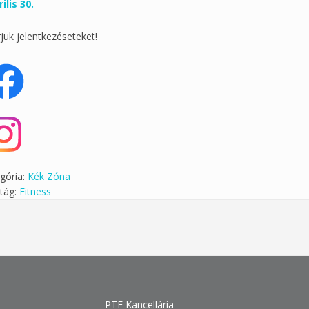
ilis 30.
juk jelentkezéseteket!
gória:
Kék Zóna
tág:
Fitness
PTE Kancellária