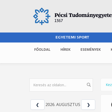
Ugrás a tartalomra
EGYETEMI SPORT
FŐOLDAL
HÍREK
ESEMÉNYEK
Kez
Jel
KERESÉS ŰRLAP
2026. AUGUSZTUS