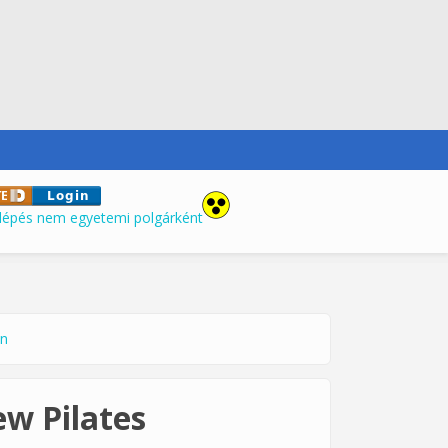
lépés nem egyetemi polgárként
an
ew Pilates