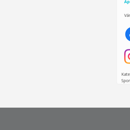
Ápr
Vár
Kate
Spor