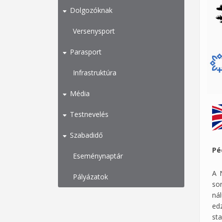
Dolgozóknak
Versenysport
Parasport
Infrastruktúra
Média
Testnevelés
Szabadidő
Pé
Eseménynaptár
A 
Pályázatok
so
ná
ed
st