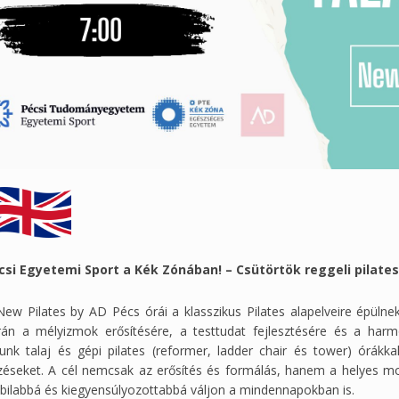
csi Egyetemi Sport a Kék Zónában! – Csütörtök reggeli pilate
New Pilates by AD Pécs órái a klasszikus Pilates alapelveire épülne
rán a mélyizmok erősítésére, a testtudat fejlesztésére és a har
lunk talaj és gépi pilates (reformer, ladder chair és tower) órákk
zéseket. A cél nemcsak az erősítés és formálás, hanem a helyes mo
abilabbá és kiegyensúlyozottabbá váljon a mindennapokban is.