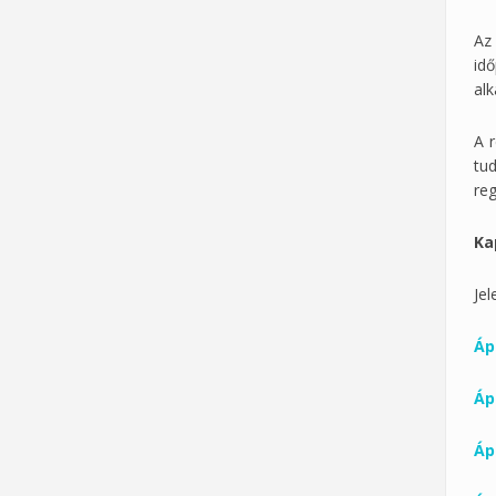
Az
id
al
A r
tu
re
Ka
Jel
Ápr
Ápr
Ápr