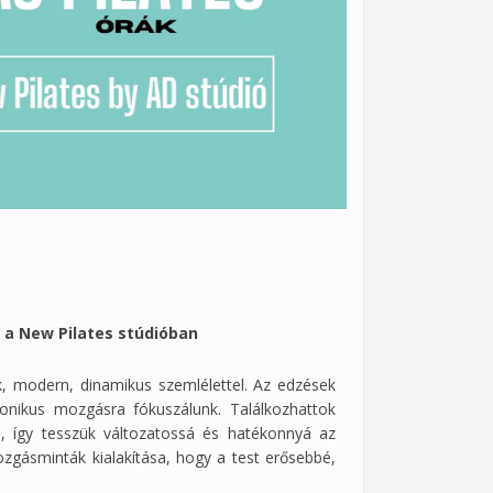
s a New Pilates stúdióban
k, modern, dinamikus szemlélettel. Az edzések
monikus mozgásra fókuszálunk. Találkozhattok
al, így tesszük változatossá és hatékonnyá az
zgásminták kialakítása, hogy a test erősebbé,