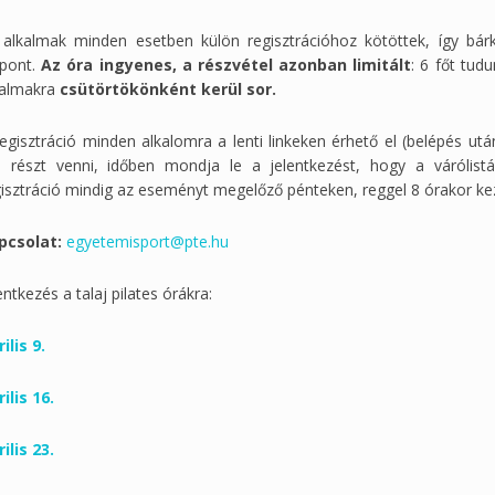
 alkalmak minden esetben külön regisztrációhoz kötöttek, így bárk
őpont.
Az óra ingyenes, a részvétel azonban limitált
: 6 főt tudu
kalmakra
csütörtökönként
kerül sor.
egisztráció minden alkalomra a lenti linkeken érhető el (belépés ut
d részt venni, időben mondja le a jelentkezést, hogy a várólist
gisztráció mindig az eseményt megelőző pénteken, reggel 8 órakor ke
pcsolat:
egyetemisport@pte.hu
entkezés a talaj pilates órákra:
ilis 9.
ilis 16.
ilis 23.