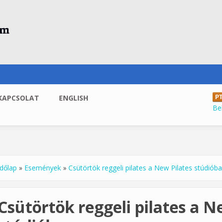
KAPCSOLAT
ENGLISH
Be
dőlap
»
Események
»
Csütörtök reggeli pilates a New Pilates stúdiób
enlegi hely
Csütörtök reggeli pilates a N