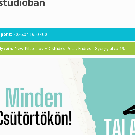
stúdióban
őpont:
2026.04.16. 07:00
lyszín:
New Pilates by AD stúdió, Pécs, Endresz György utca 19.