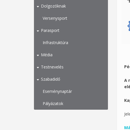
Dolgozóknak
Versenysport
Parasport
Infrastruktúra
Média
Pé
Testnevelés
Szabadidő
A 
el
Eseménynaptár
Ka
Pályázatok
Jel
Má