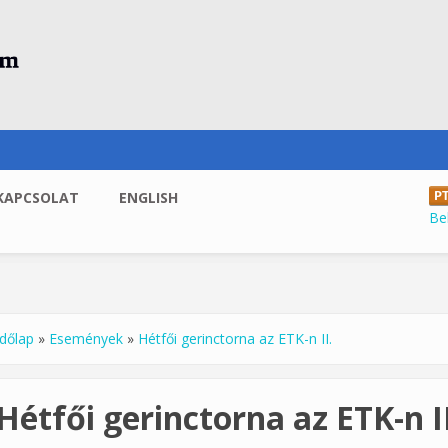
KAPCSOLAT
ENGLISH
Be
dőlap
»
Események
»
Hétfői gerinctorna az ETK-n II.
enlegi hely
Hétfői gerinctorna az ETK-n II