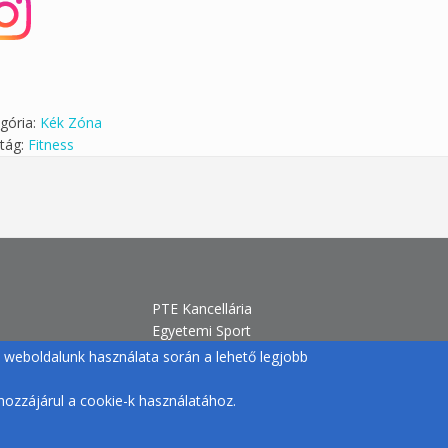
gória:
Kék Zóna
tág:
Fitness
PTE Kancellária
Egyetemi Sport
H-7633 Pécs, Szántó Kovács J. u.
gy weboldalunk használata során a lehető legjobb
1/b.
+36 72 /501-500/12770 |
ozzájárul a cookie-k használatához.
egyetemisport@pte.hu