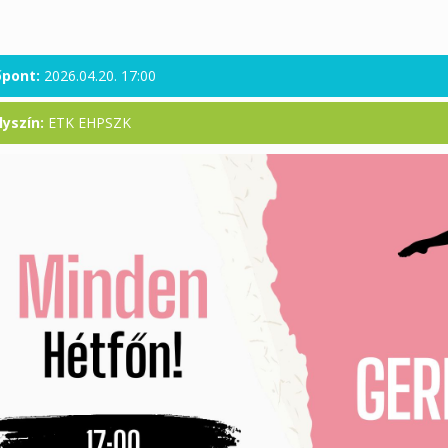
őpont:
2026.04.20. 17:00
lyszín:
ETK EHPSZK