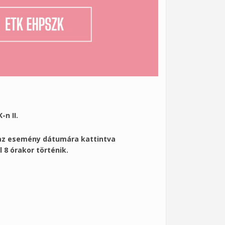
n II.
ó az esemény dátumára kattintva
8 órakor történik.