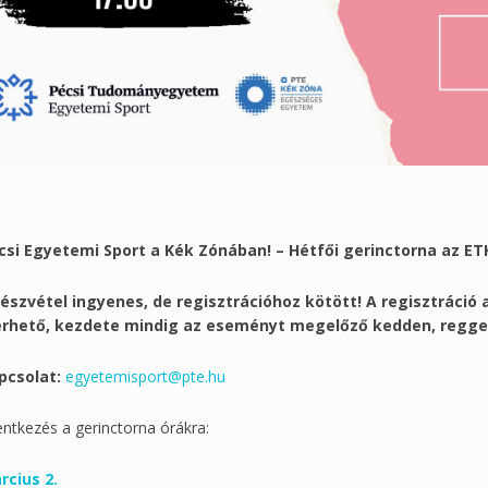
csi Egyetemi Sport a Kék Zónában! – Hétfői gerinctorna az ETK-
részvétel ingyenes, de regisztrációhoz kötött! A regisztráci
érhető, kezdete mindig az eseményt megelőző kedden, reggel 
pcsolat:
egyetemisport@pte.hu
entkezés a gerinctorna órákra:
rcius 2.