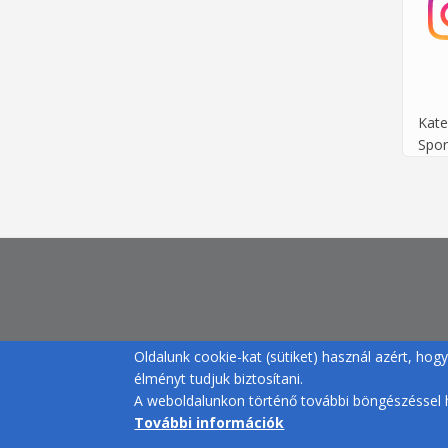
Kate
Spor
Oldalunk cookie-kat (sütiket) használ azért, ho
élményt tudjuk biztosítani.
A weboldalunkon történő további böngészéssel h
További információk