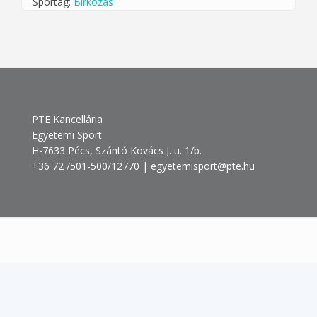
Sportág:
Birkózás
PTE Kancellária
Egyetemi Sport
H-7633 Pécs, Szántó Kovács J. u. 1/b.
+36 72 /501-500/12770 | egyetemisport@pte.hu