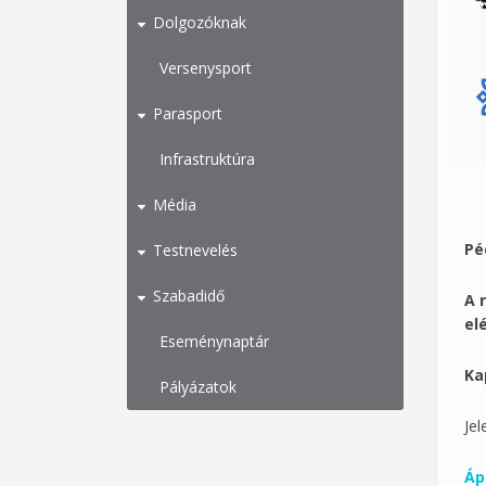
Dolgozóknak
Versenysport
Parasport
Infrastruktúra
Média
Pé
Testnevelés
Szabadidő
A 
el
Eseménynaptár
Ka
Pályázatok
Jel
Ápr