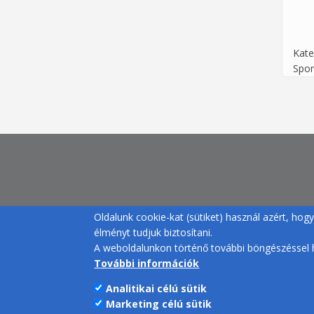
Kate
Spor
Oldalunk cookie-kat (sütiket) használ azért, ho
élményt tudjuk biztosítani.
A weboldalunkon történő további böngészéssel h
További információk
Analitikai célú sütik
Marketing célú sütik