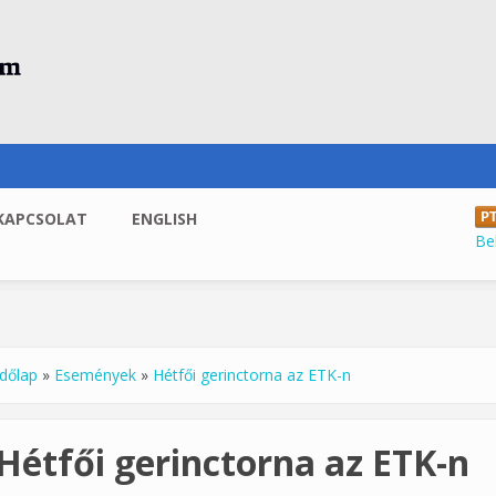
KAPCSOLAT
ENGLISH
Be
dőlap
»
Események
»
Hétfői gerinctorna az ETK-n
enlegi hely
Hétfői gerinctorna az ETK-n