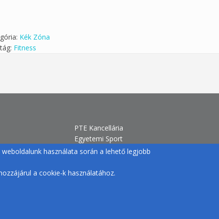
gória:
Kék Zóna
tág:
Fitness
PTE Kancellária
Egyetemi Sport
H-7633 Pécs, Szántó Kovács J. u.
gy weboldalunk használata során a lehető legjobb
1/b.
+36 72 /501-500/12770 |
ozzájárul a cookie-k használatához.
egyetemisport@pte.hu