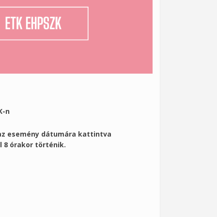
K-n
ó az esemény dátumára kattintva
8 órakor történik.