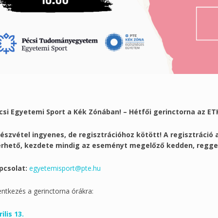
csi Egyetemi Sport a Kék Zónában! – Hétfői gerinctorna az ET
részvétel ingyenes, de regisztrációhoz kötött! A regisztráci
érhető, kezdete mindig az eseményt megelőző kedden, reggel 
pcsolat:
egyetemisport@pte.hu
entkezés a gerinctorna órákra:
ilis 13.