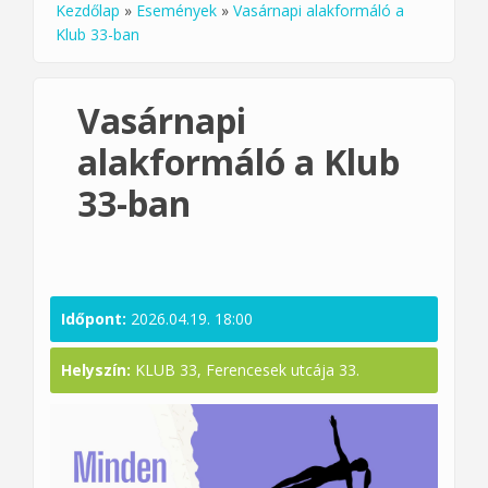
Kezdőlap
»
Események
»
Vasárnapi alakformáló a
Jelenlegi hely
Klub 33-ban
Vasárnapi
alakformáló a Klub
33-ban
Időpont:
2026.04.19. 18:00
Helyszín:
KLUB 33, Ferencesek utcája 33.