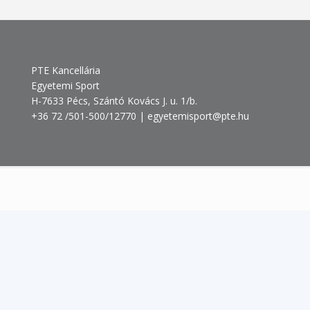
PTE Kancellária
Egyetemi Sport
H-7633 Pécs, Szántó Kovács J. u. 1/b.
+36 72 /501-500/12770 | egyetemisport@pte.hu