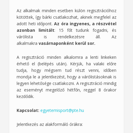
Az alkalmak minden esetben külön regisztrációhoz
kötöttek, így bárki csatlakozhat, akinek megfelel az
adott heti időpont.
Az óra ingyenes, a részvétel
azonban limitált
: 15 főt tudunk fogadni, és
várólista is rendelkezésre áll. Az
alkalmakra
vasárnaponként
kerül sor.
A regisztráció minden alkalomra a lenti linkeken
érhető el (belépés után). Kérjük, ha valaki előre
tudja, hogy mégsem tud részt venni, időben
mondja le a jelentkezést, hogy a várólistásoknak is
legyen lehetősége csatlakozni. A regisztráció mindig
az eseményt megelőző hétfőn, reggel 8 órakor
kezdődik.
Kapcsolat:
egyetemisport@pte.hu
Jelentkezés az alakformáló órákra: