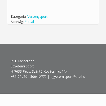
Kategória:
Versenysport
Sportág:
Futsal
PTE Kancellária
Egyetemi Sport
H-7633 Pécs, Szántó Kovács J. u. 1/b.
+36 72 /501-500/12770 | egyetemisport@pte.hu