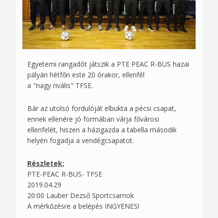
Egyetemi rangadót játszik a PTE PEAC R-BUS hazai
pályán hétfőn este 20 órakor, ellenfél
a "nagy rivális" TFSE.
Bár az utolsó fordulóját elbukta a pécsi csapat,
ennek ellenére jó formában várja fővárosi
ellenfelét, hiszen a házigazda a tabella második
helyén fogadja a vendégcsapatot.
Részletek:
PTE-PEAC R-BUS- TFSE
2019.04.29
20:00 Lauber Dezső Sportcsarnok
A mérkőzésre a belépés INGYENES!