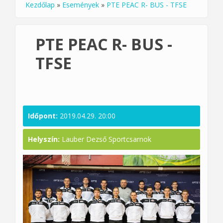
Kezdőlap
»
Események
»
PTE PEAC R- BUS - TFSE
Jelenlegi hely
PTE PEAC R- BUS -
TFSE
Időpont:
2019.04.29. 20:00
Helyszín:
Lauber Dezső Sportcsarnok