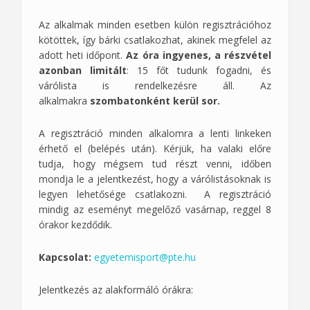
Az alkalmak minden esetben külön regisztrációhoz
kötöttek, így bárki csatlakozhat, akinek megfelel az
adott heti időpont.
Az óra ingyenes, a részvétel
azonban limitált
: 15 főt tudunk fogadni, és
várólista is rendelkezésre áll. Az
alkalmakra
szombatonként
kerül sor.
A regisztráció minden alkalomra a lenti linkeken
érhető el (belépés után). Kérjük, ha valaki előre
tudja, hogy mégsem tud részt venni, időben
mondja le a jelentkezést, hogy a várólistásoknak is
legyen lehetősége csatlakozni. A regisztráció
mindig az eseményt megelőző vasárnap, reggel 8
órakor kezdődik.
Kapcsolat:
egyetemisport@pte.hu
Jelentkezés az alakformáló órákra: