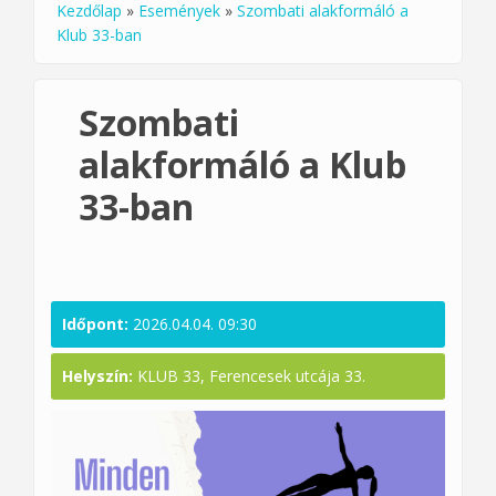
Kezdőlap
»
Események
»
Szombati alakformáló a
Jelenlegi hely
Klub 33-ban
Szombati
alakformáló a Klub
33-ban
Időpont:
2026.04.04. 09:30
Helyszín:
KLUB 33, Ferencesek utcája 33.