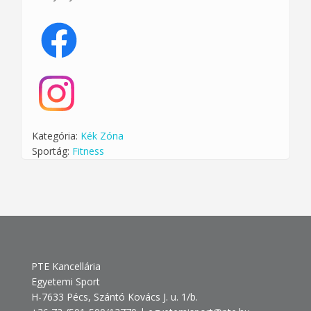
Kategória:
Kék Zóna
Sportág:
Fitness
PTE Kancellária
Egyetemi Sport
H-7633 Pécs, Szántó Kovács J. u. 1/b.