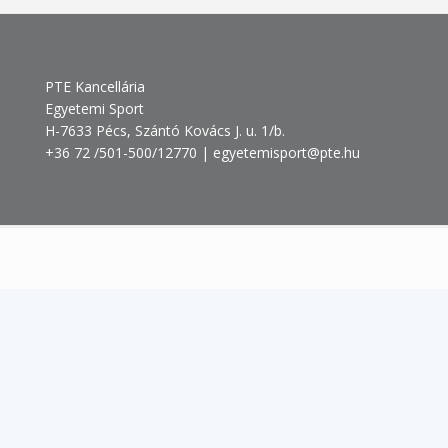
PTE Kancellária
Egyetemi Sport
H-7633 Pécs, Szántó Kovács J. u. 1/b.
+36 72 /501-500/12770 | egyetemisport@pte.hu