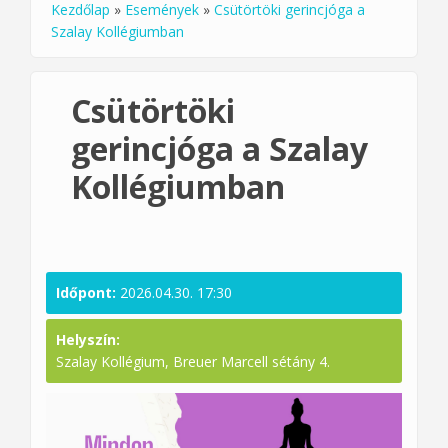
Kezdőlap
»
Események
»
Csütörtöki gerincjóga a
Jelenlegi hely
Szalay Kollégiumban
Csütörtöki
gerincjóga a Szalay
Kollégiumban
Időpont:
2026.04.30. 17:30
Helyszín:
Szalay Kollégium, Breuer Marcell sétány 4.