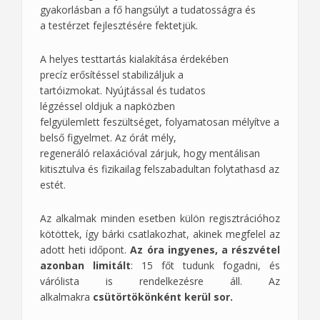
gyakorlásban a fő hangsúlyt a tudatosságra és
a testérzet fejlesztésére fektetjük.
A helyes testtartás kialakítása érdekében
precíz erősítéssel stabilizáljuk a
tartóizmokat. Nyújtással és tudatos
légzéssel oldjuk a napközben
felgyülemlett feszültséget, folyamatosan mélyítve a
belső figyelmet. Az órát mély,
regeneráló relaxációval zárjuk, hogy mentálisan
kitisztulva és fizikailag felszabadultan folytathasd az
estét.
Az alkalmak minden esetben külön regisztrációhoz
kötöttek, így bárki csatlakozhat, akinek megfelel az
adott heti időpont.
Az óra ingyenes, a részvétel
azonban limitált
: 15 főt tudunk fogadni, és
várólista is rendelkezésre áll. Az
alkalmakra
csütörtökönként
kerül sor.