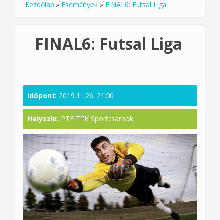
Kezdőlap
»
Események
»
FINAL6: Futsal Liga
Jelenlegi hely
FINAL6: Futsal Liga
Időpont:
2019.11.26. 21:00
Helyszín:
PTE TTK Sportcsarnok