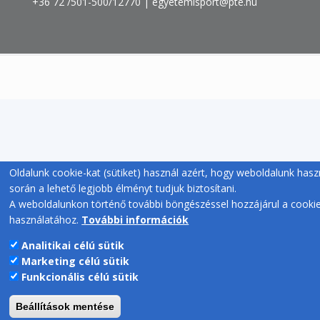
+36 72 /501-500/12770 | egyetemisport@pte.hu
Oldalunk cookie-kat (sütiket) használ azért, hogy weboldalunk hasz
során a lehető legjobb élményt tudjuk biztosítani.
A weboldalunkon történő további böngészéssel hozzájárul a cooki
használatához.
További információk
Analitikai célú sütik
Marketing célú sütik
Funkcionális célú sütik
Beállítások mentése