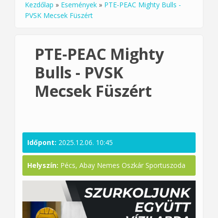
Kezdőlap
»
Események
»
PTE-PEAC Mighty Bulls -
Jelenlegi hely
PVSK Mecsek Füszért
PTE-PEAC Mighty
Bulls - PVSK
Mecsek Füszért
Időpont:
2025.12.06. 10:45
Helyszín:
Pécs, Abay Nemes Oszkár Sportuszoda