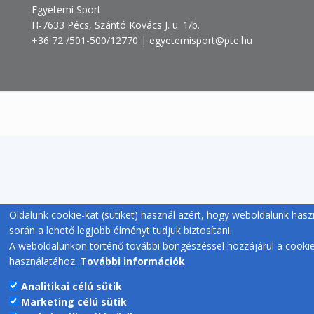
Egyetemi Sport
H-7633 Pécs, Szántó Kovács J. u. 1/b.
+36 72 /501-500/12770 | egyetemisport@pte.hu
Oldalunk cookie-kat (sütiket) használ azért, hogy weboldalunk hasz
során a lehető legjobb élményt tudjuk biztosítani.
A weboldalunkon történő további böngészéssel hozzájárul a cooki
használatához.
További információk
Analitikai célú sütik
Marketing célú sütik