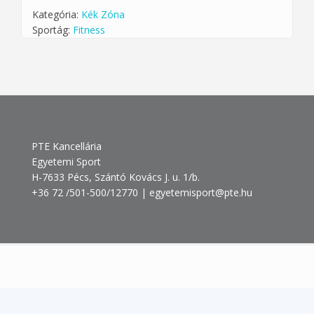
Kategória:
Kék Zóna
Sportág:
Fitness
PTE Kancellária
Egyetemi Sport
H-7633 Pécs, Szántó Kovács J. u. 1/b.
+36 72 /501-500/12770 | egyetemisport@pte.hu