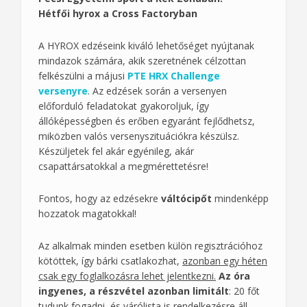
Hétfői hyrox a Cross Factoryban
A HYROX edzéseink kiváló lehetőséget nyújtanak
mindazok számára, akik szeretnének célzottan
felkészülni a májusi
PTE HRX Challenge
versenyre
. Az edzések során a versenyen
előforduló feladatokat gyakoroljuk, így
állóképességben és erőben egyaránt fejlődhetsz,
miközben valós versenyszituációkra készülsz.
Készüljetek fel akár egyénileg, akár
csapattársatokkal a megmérettetésre!
Fontos, hogy az edzésekre
váltócipőt
mindenképp
hozzatok magatokkal!
Az alkalmak minden esetben külön regisztrációhoz
kötöttek, így bárki csatlakozhat,
azonban egy héten
csak egy foglalkozásra lehet jelentkezni.
Az óra
ingyenes, a részvétel azonban limitált
: 20 főt
tudunk fogadni, és várólista is rendelkezésre áll.