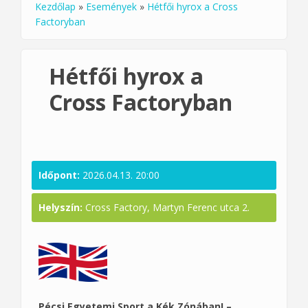
Kezdőlap
»
Események
»
Hétfői hyrox a Cross
Jelenlegi hely
Factoryban
Hétfői hyrox a
Cross Factoryban
Időpont:
2026.04.13. 20:00
Helyszín:
Cross Factory, Martyn Ferenc utca 2.
Pécsi Egyetemi Sport a Kék Zónában! –