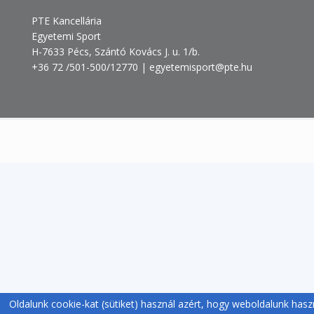
PTE Kancellária
Egyetemi Sport
H-7633 Pécs, Szántó Kovács J. u. 1/b.
+36 72 /501-500/12770 | egyetemisport@pte.hu
Oldalunk cookie-kat (sütiket) használ azért, hogy weboldalunk hasz