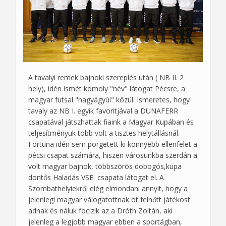
A tavalyi remek bajnoki szereplés után ( NB II. 2
hely), idén ismét komoly "név" látogat Pécsre, a
magyar futsal "nagyágyúi" közül. Ismeretes, hogy
tavaly az NB I. egyik favoritjával a DUNAFERR
csapatával játszhattak fiaink a Magyar Kupában és
teljesítményük több volt a tisztes helytállásnál.
Fortuna idén sem pörgetett ki könnyebb ellenfelet a
pécsi csapat számára, hiszen városunkba szerdán a
volt magyar bajnok, többszörös dobogós,kupa
döntős Haladás VSE csapata látogat el. A
Szombathelyiekről elég elmondani annyit, hogy a
jelenlegi magyar válogatottnak öt felnőtt játékost
adnak és náluk focizik az a Dróth Zoltán, aki
jelenleg a legjobb magyar ebben a sportágban,