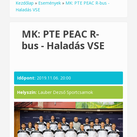
Kezdőlap
»
Események
»
MK: PTE PEAC R-bus -
Jelenlegi hely
Haladás VSE
MK: PTE PEAC R-
bus - Haladás VSE
Időpont:
2019.11.06. 20:00
Helyszín:
Lauber Dezső Sportcsarnok