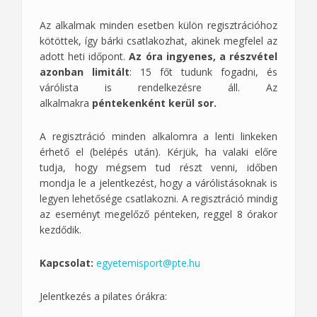
Az alkalmak minden esetben külön regisztrációhoz
kötöttek, így bárki csatlakozhat, akinek megfelel az
adott heti időpont.
Az óra ingyenes, a részvétel
azonban limitált
: 15 főt tudunk fogadni, és
várólista is rendelkezésre áll. Az
alkalmakra
péntekenként kerül
sor.
A regisztráció minden alkalomra a lenti linkeken
érhető el (belépés után). Kérjük, ha valaki előre
tudja, hogy mégsem tud részt venni, időben
mondja le a jelentkezést, hogy a várólistásoknak is
legyen lehetősége csatlakozni. A regisztráció mindig
az eseményt megelőző pénteken, reggel 8 órakor
kezdődik.
Kapcsolat:
egyetemisport@pte.hu
Jelentkezés a pilates órákra: