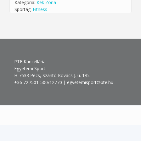
Kategória:
Kék Zóna
Sportág:
Fitness
PTE Kancellária
Egyetemi Sport
H-7633 Pécs, Szántó Kovács J. u. 1/b.
+36 72 /501-500/12770 | egyetemisport@pte.hu