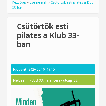
Kezdőlap
»
Események
»
Csütörtök esti pilates a Klub
Jelenlegi hely
33-ban
Csütörtök esti
pilates a Klub 33-
ban
Időpont:
2026.03.19. 19:15
Helyszín:
KLUB 33, Ferencesek utcája 33.