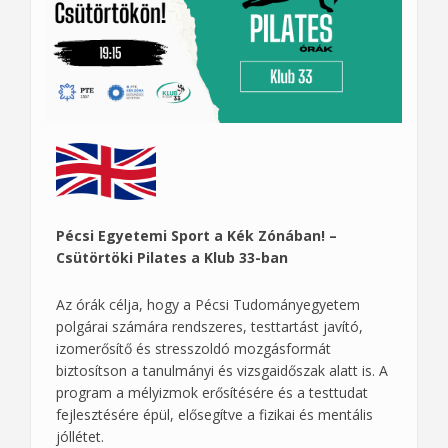
Pécsi Egyetemi Sport a Kék Zónában! –
Csütörtöki Pilates a Klub 33-ban
Az órák célja, hogy a Pécsi Tudományegyetem
polgárai számára rendszeres, testtartást javító,
izomerősítő és stresszoldó mozgásformát
biztosítson a tanulmányi és vizsgaidőszak alatt is. A
program a mélyizmok erősítésére és a testtudat
fejlesztésére épül, elősegítve a fizikai és mentális
jóllétet.