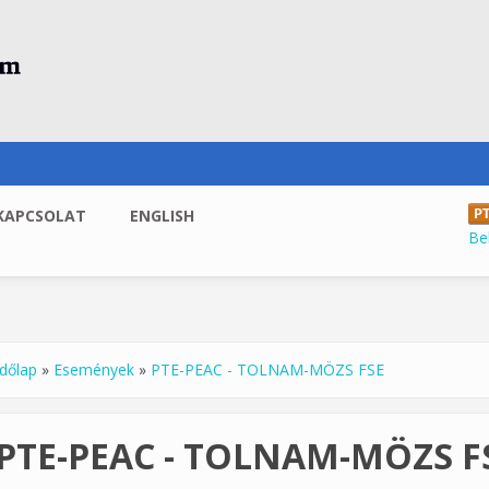
KAPCSOLAT
ENGLISH
Be
dőlap
»
Események
»
PTE-PEAC - TOLNAM-MÖZS FSE
enlegi hely
PTE-PEAC - TOLNAM-MÖZS F