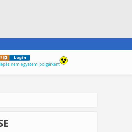
lépés nem egyetemi polgárként
SE