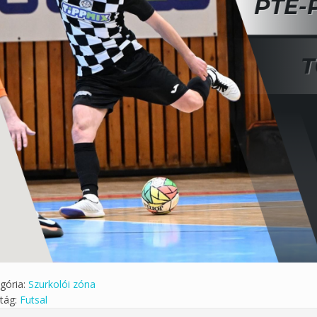
gória:
Szurkolói zóna
tág:
Futsal