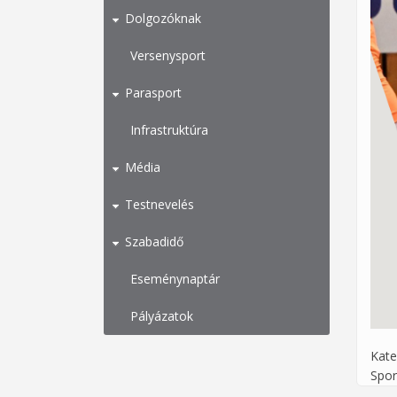
Dolgozóknak
Versenysport
Parasport
Infrastruktúra
Média
Testnevelés
Szabadidő
Eseménynaptár
Pályázatok
Kate
Spor