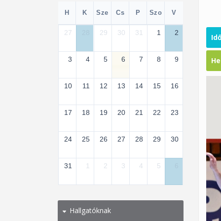
H
K
Sze
Cs
P
Szo
V
27
28
29
30
31
1
2
Id
3
4
5
6
7
8
9
He
10
11
12
13
14
15
16
17
18
19
20
21
22
23
24
25
26
27
28
29
30
31
1
2
3
4
5
6
Hallgatóknak