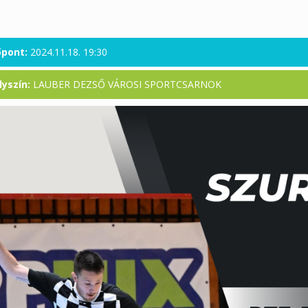
őpont:
2024.11.18. 19:30
lyszín:
LAUBER DEZSŐ VÁROSI SPORTCSARNOK