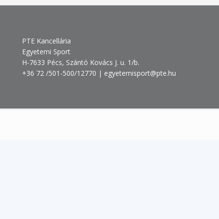
PTE Kancellária
Egyetemi Sport
H-7633 Pécs, Szántó Kovács J. u. 1/b.
+36 72 /501-500/12770 | egyetemisport@pte.hu