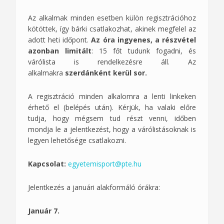
Az alkalmak minden esetben külön regisztrációhoz
kötöttek, így bárki csatlakozhat, akinek megfelel az
adott heti időpont.
Az óra ingyenes, a részvétel
azonban limitált
: 15 főt tudunk fogadni, és
várólista is rendelkezésre áll. Az
alkalmakra
szerdánként
kerül sor.
A regisztráció minden alkalomra a lenti linkeken
érhető el (belépés után). Kérjük, ha valaki előre
tudja, hogy mégsem tud részt venni, időben
mondja le a jelentkezést, hogy a várólistásoknak is
legyen lehetősége csatlakozni.
Kapcsolat:
egyetemisport@pte.hu
Jelentkezés a januári alakformáló órákra:
Január 7.