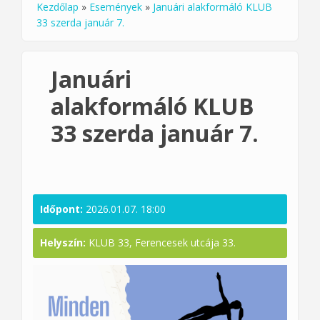
Kezdőlap
»
Események
»
Januári alakformáló KLUB
Jelenlegi hely
33 szerda január 7.
Januári
alakformáló KLUB
33 szerda január 7.
Időpont:
2026.01.07. 18:00
Helyszín:
KLUB 33, Ferencesek utcája 33.