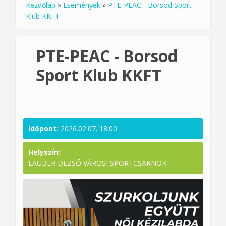
Kezdőlap
»
Események
»
PTE-PEAC - Borsod Sport
Jelenlegi hely
Klub KKFT
PTE-PEAC - Borsod
Sport Klub KKFT
Időpont:
2026.02.07. 18:00
Helyszín:
LAUBER DEZSŐ VÁROSI SPORTCSARNOK