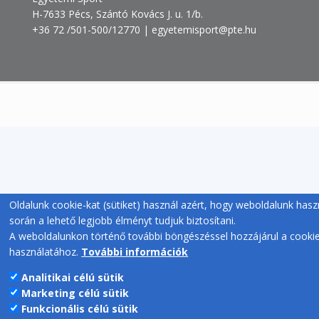
H-7633 Pécs, Szántó Kovács J. u. 1/b.
+36 72 /501-500/12770 | egyetemisport@pte.hu
Oldalunk cookie-kat (sütiket) használ azért, hogy weboldalunk hasz
során a lehető legjobb élményt tudjuk biztosítani.
A weboldalunkon történő további böngészéssel hozzájárul a cooki
használatához.
További információk
Analitikai célú sütik
Marketing célú sütik
Funkcionális célú sütik