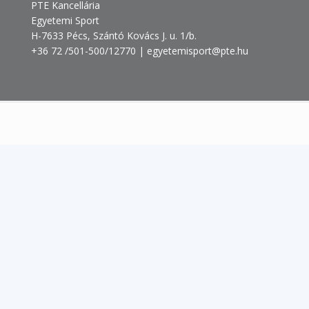
PTE Kancellária
Egyetemi Sport
H-7633 Pécs, Szántó Kovács J. u. 1/b.
+36 72 /501-500/12770 | egyetemisport@pte.hu