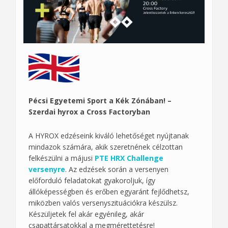
Pécsi Egyetemi Sport a Kék Zónában! –
Szerdai hyrox a Cross Factoryban
A HYROX edzéseink kiváló lehetőséget nyújtanak
mindazok számára, akik szeretnének célzottan
felkészülni a májusi
PTE HRX Challenge
versenyre
. Az edzések során a versenyen
előforduló feladatokat gyakoroljuk, így
állóképességben és erőben egyaránt fejlődhetsz,
miközben valós versenyszituációkra készülsz.
Készüljetek fel akár egyénileg, akár
csapattársatokkal a megmérettetésre!