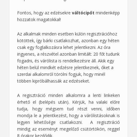
Fontos, hogy az edzésekre
váltócipőt
mindenképp
hozzatok magatokkal!
Az alkalmak minden esetben külön regisztrációhoz
kötöttek, így bárki csatlakozhat, azonban egy héten
csak egy foglalkozásra lehet jelentkezni. Az óra
ingyenes, a részvétel azonban limitált: 20 főt tudunk
fogadni, és várólista is rendelkezésre áll. Akik egy
héten belül mindkét edzésre jelentkeznek, őket a
szerdai alkalomról törölni fogjuk, hogy minél
többen kipróbálhassák az edzéseket.
A regisztráció minden alkalomra a lenti linkeken
érhető el (belépés után). Kérjük, ha valaki előre
tudja, hogy mégsem tud részt venni, időben
mondja le a jelentkezést, hogy a várólistásoknak is
legyen lehetősége csatlakozni. A regisztráció
mindig az eseményt megelőző csütörtökön, reggel
8 órakor kezdődik.