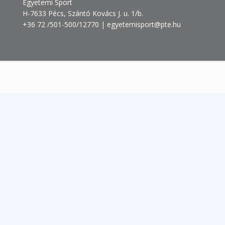
Egyetemi Sport
H-7633 Pécs, Szántó Kovács J. u. 1/b.
+36 72 /501-500/12770 | egyetemisport@pte.hu