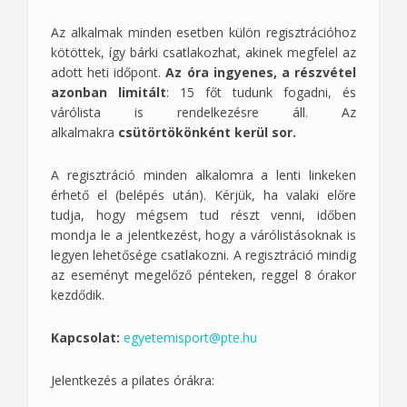
Az alkalmak minden esetben külön regisztrációhoz
kötöttek, így bárki csatlakozhat, akinek megfelel az
adott heti időpont.
Az óra ingyenes, a részvétel
azonban limitált
: 15 főt tudunk fogadni, és
várólista is rendelkezésre áll. Az
alkalmakra
csütörtökönként kerül
sor.
A regisztráció minden alkalomra a lenti linkeken
érhető el (belépés után). Kérjük, ha valaki előre
tudja, hogy mégsem tud részt venni, időben
mondja le a jelentkezést, hogy a várólistásoknak is
legyen lehetősége csatlakozni. A regisztráció mindig
az eseményt megelőző pénteken, reggel 8 órakor
kezdődik.
Kapcsolat:
egyetemisport@pte.hu
Jelentkezés a pilates órákra: