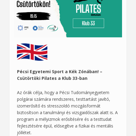
Pécsi Egyetemi Sport a Kék Zónában! –
Csütörtöki Pilates a Klub 33-ban
Az órák célja, hogy a Pécsi Tudományegyetem
polgárai számára rendszeres, testtartást javító,
izomerősítő és stresszoldó mozgásformát
biztosítson a tanulmányi és vizsgaidőszak alatt is. A
program a mélyizmok erősítésére és a testtudat
fejlesztésére épül, elősegítve a fizikai és mentális
jóllétet.