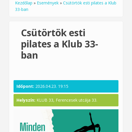
Kezdőlap
»
Események
»
Csütörtök esti pilates a Klub
Jelenlegi hely
33-ban
Csütörtök esti
pilates a Klub 33-
ban
Időpont:
2026.04.23. 19:15
Helyszín:
KLUB 33, Ferencesek utcája 33.