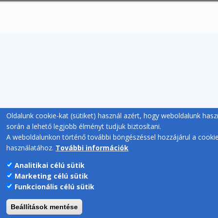
Oldalunk cookie-kat (sütiket) használ azért, hogy weboldalunk hasz
során a lehető legjobb élményt tudjuk biztosítani.
A weboldalunkon történő további böngészéssel hozzájárul a cooki
használatához.
További információk
Analitikai célú sütik
Marketing célú sütik
Funkcionális célú sütik
Beállítások mentése