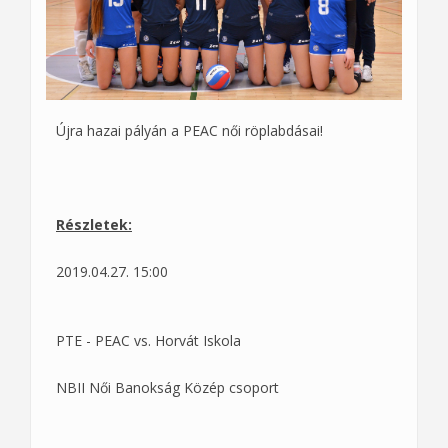
Újra hazai pályán a PEAC női röplabdásai!
Részletek:
2019.04.27. 15:00
PTE - PEAC vs. Horvát Iskola
NBII Női Banokság Közép csoport