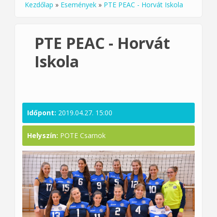
Kezdőlap
»
Események
»
PTE PEAC - Horvát Iskola
Jelenlegi hely
PTE PEAC - Horvát
Iskola
Időpont:
2019.04.27. 15:00
Helyszín:
POTE Csarnok