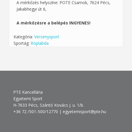
A mérkőzés helyszíne: POTE Csarnok, 7624 Pécs,
Jakabhegyi út 6,
A mérkőzésre a belépés INGYENES!
Kategória:
Versenysport
Sportág:
Röplabda
PTE Kancellária
Egyetemi Sport
H-7633 Pécs, Szántó Kovács J. u. 1/b.
+36 72 /501-500/12770 | egyetemisport@pte.hu