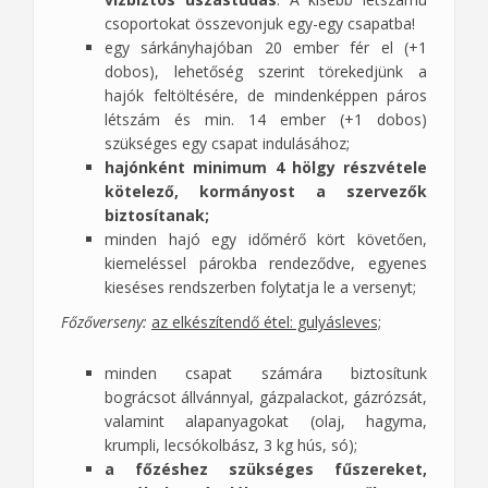
csoportokat összevonjuk egy-egy csapatba!
egy sárkányhajóban 20 ember fér el (+1
dobos), lehetőség szerint törekedjünk a
hajók feltöltésére, de mindenképpen páros
létszám és min. 14 ember (+1 dobos)
szükséges egy csapat indulásához;
hajónként minimum 4 hölgy részvétele
kötelező, kormányost a szervezők
biztosítanak;
minden hajó egy időmérő kört követően,
kiemeléssel párokba rendeződve, egyenes
kieséses rendszerben folytatja le a versenyt;
Főzőverseny:
az elkészítendő étel: gulyásleves;
minden csapat számára biztosítunk
bográcsot állvánnyal, gázpalackot, gázrózsát,
valamint alapanyagokat (olaj, hagyma,
krumpli, lecsókolbász, 3 kg hús, só);
a főzéshez szükséges fűszereket,