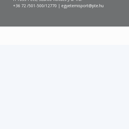
+36 72 /501-500/12770 | egyetemisport@pte.hu