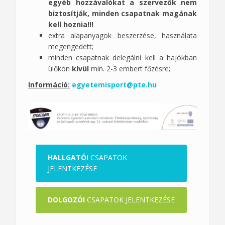
egyéb hozzávalókat a szervezők nem
biztosítják, minden csapatnak magának
kell hoznia!!!
extra alapanyagok beszerzése, használata
megengedett;
minden csapatnak delegálni kell a hajókban
ülőkön
kívül
min. 2-3 embert főzésre;
Információ:
egyetemisport@pte.hu
HALLGATÓI
CSAPATOK
JELENTKEZÉSE
DOLGOZÓI
CSAPATOK JELENTKEZÉSE