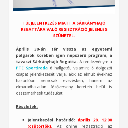
TÚLJELENTKEZÉS MIATT A SÁRKÁNYHAJÓ
REGATTÁRA VALÓ REGISZTRÁCIÓ JELENLEG
SZÜNETEL.
Április 30-án tér vissza az egyetemi
polgárok körében igen népszerű program, a
tavaszi Sárkányhajó Regatta.
A rendezvényre a
PTE Sportiroda
6 hallgatói, valamint 6 dolgozói
csapat jelentkezését várja, akik az elmúlt évekhez
hasonlóan nemcsak evezésben, hanem az
elmaradhatatlan főzőverseny keretein belül is
összemérhetik tudásukat.
Részletek:
Jelentkezési határidő:
április 28. 12:00
(csütörtök).
Az online regisztráció az