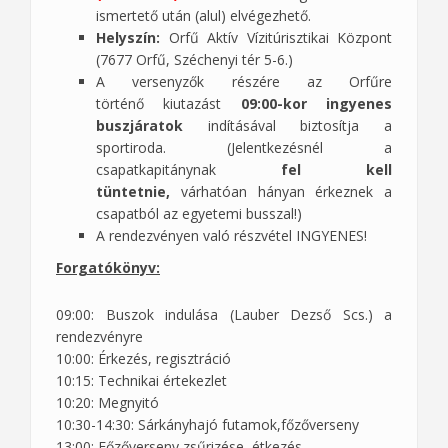
ismertető után (alul) elvégezhető.
Helyszín:
Orfű Aktív Vízitúrisztikai Központ
(7677 Orfű, Széchenyi tér 5-6.)
A versenyzők részére az Orfűre
történő kiutazást
09:00-kor
ingyenes
buszjáratok
indításával biztosítja a
sportiroda. (Jelentkezésnél a
csapatkapitánynak
fel kell
tüntetnie,
várhatóan hányan érkeznek a
csapatból az egyetemi busszal!)
A rendezvényen való részvétel INGYENES!
Forgatókönyv:
09:00: Buszok indulása (Lauber Dezső Scs.) a
rendezvényre
10:00: Érkezés, regisztráció
10:15: Technikai értekezlet
10:20: Megnyitó
10:30-14:30: Sárkányhajó futamok,főzőverseny
13:00: Főzőverseny zsűrizése, étkezés