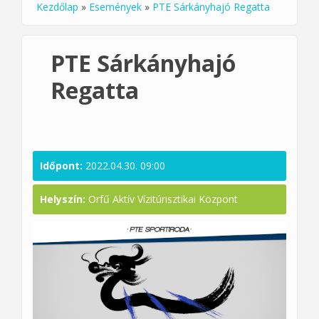
Kezdőlap
»
Események
»
PTE Sárkányhajó Regatta
Jelenlegi hely
PTE Sárkányhajó
Regatta
Időpont:
2022.04.30. 09:00
Helyszín:
Orfű Aktív Vízitúrisztikai Központ