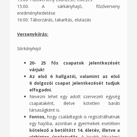
15:00: A sárkányhajó, főzőverseny
eredményhirdetése
16:00: Táborzárás, takarítás, elutazás
Versenykiírás:
Sárkányhajó
20- 25 fős csapatok jelentkezését
várjuk!
Az első 6 hallgatói, valamint az első
6 dolgozói csapat jelentkezését tudjuk
elfogadni.
Nevezni lehet egy adott szervezeti egység
csapataként, illetve kötetlen baráti
társaságként is.
Fontos,
hogy családtagok is regisztrálhatnak
egy hajóba, azonban a gyermekek esetében
kötelező a betöltött 14. életév, illetve a
vízbiztos úszástudás
. A kisebb létszámú