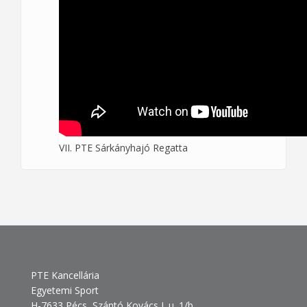
VII. PTE Sárkányhajó Regatta
PTE Kancellária
Egyetemi Sport
H-7633 Pécs, Szántó Kovács J. u. 1/b.