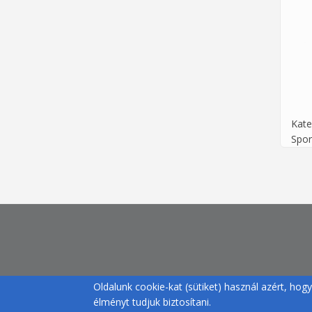
Kate
Spor
Oldalunk cookie-kat (sütiket) használ azért, ho
élményt tudjuk biztosítani.