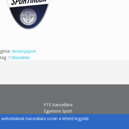
gória:
Versenysport
tág:
Tollaslabda
PTE Kancellária
Egyetemi Sport
H-7633 Pécs, Szántó Kovács J. u.
gy weboldalunk használata során a lehető legjobb
1/b.