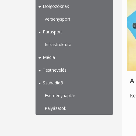
Dolgozóknak
Versenysport
Parasport
Infrastruktúra
Média
Testnevelés
A
Szabadidő
Ké
Eseménynaptár
Pályázatok