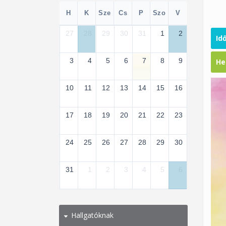
H
K
Sze
Cs
P
Szo
V
27
28
29
30
31
1
2
Id
3
4
5
6
7
8
9
He
10
11
12
13
14
15
16
17
18
19
20
21
22
23
24
25
26
27
28
29
30
31
1
2
3
4
5
6
Hallgatóknak