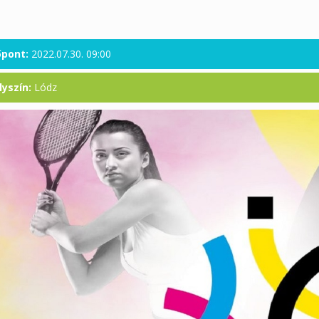
őpont:
2022.07.30. 09:00
lyszín:
Lódz