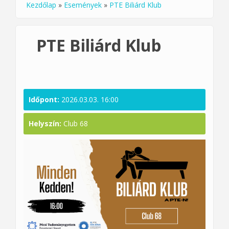
Kezdőlap
»
Események
»
PTE Biliárd Klub
Jelenlegi hely
PTE Biliárd Klub
Időpont:
2026.03.03. 16:00
Helyszín:
Club 68