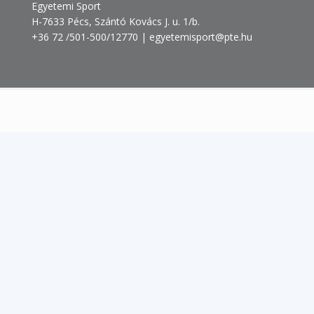
Egyetemi Sport
H-7633 Pécs, Szántó Kovács J. u. 1/b.
+36 72 /501-500/12770 | egyetemisport@pte.hu