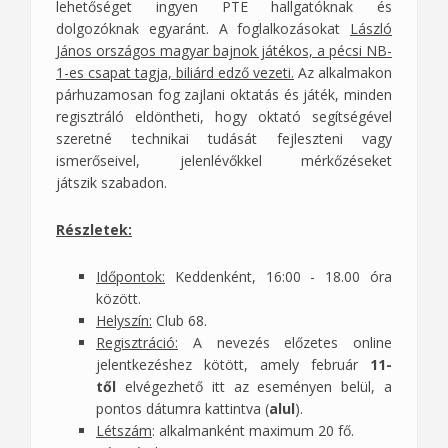
lehetőséget ingyen PTE hallgatóknak és
dolgozóknak egyaránt. A foglalkozásokat
László
János országos magyar bajnok játékos, a pécsi NB-
1-es csapat tagja, biliárd edző vezeti.
Az alkalmakon
párhuzamosan fog zajlani oktatás és játék, minden
regisztráló eldöntheti, hogy oktató segítségével
szeretné technikai tudását fejleszteni vagy
ismerőseivel, jelenlévőkkel mérkőzéseket
játszik szabadon.
Részletek:
Időpontok:
Keddenként, 16:00 - 18.00 óra
között.
Helyszín:
Club 68.
Regisztráció:
A nevezés előzetes online
jelentkezéshez kötött, amely február
11-
től
elvégezhető itt az eseményen belül, a
pontos dátumra kattintva (
alul
).
Létszám
: alkalmanként maximum 20 fő.