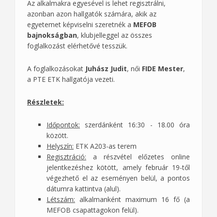
Az alkalmakra egyesével is lehet regisztrálni,
azonban azon hallgatók számára, akik az
egyetemet képviselni szeretnék a
MEFOB
bajnokságban
, klubjelleggel az összes
foglalkozást elérhetővé tesszük.
A foglalkozásokat
Juhász Judit
, női
FIDE Mester
,
a PTE ETK hallgatója vezeti.
Részletek:
Időpontok:
szerdánként 16:30 - 18.00 óra
között.
Helyszín:
ETK A203-as terem
Regisztráció:
a részvétel előzetes online
jelentkezéshez kötött, amely február 19-től
végezhető el az eseményen belül, a pontos
dátumra kattintva (alul).
Létszám:
alkalmanként maximum 16 fő (a
MEFOB csapattagokon felül).