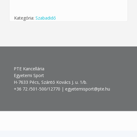
Kategória:
Szabadidő
PTE Kancellária
Egyetemi Sport
H-7633 Pécs, Szántó Kovács J. u. 1/b.
+36 72 /501-500/12770 | egyetemisport@pte.hu