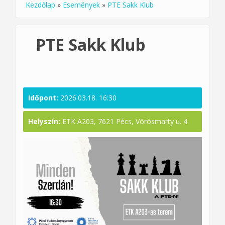
Kezdőlap
»
Események
»
PTE Sakk Klub
Jelenlegi hely
PTE Sakk Klub
Időpont:
2026.03.18. 16:30
Helyszín:
ETK A203, 7621 Pécs, Vörösmarty u. 4.