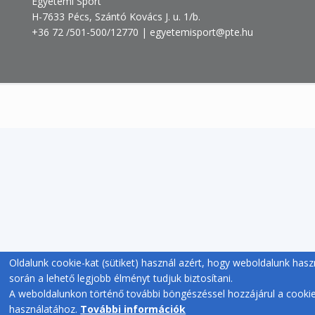
Egyetemi Sport
H-7633 Pécs, Szántó Kovács J. u. 1/b.
+36 72 /501-500/12770 | egyetemisport@pte.hu
Oldalunk cookie-kat (sütiket) használ azért, hogy weboldalunk hasz
során a lehető legjobb élményt tudjuk biztosítani.
A weboldalunkon történő további böngészéssel hozzájárul a cooki
használatához.
További információk