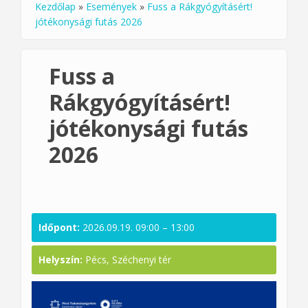
Kezdőlap
»
Események
»
Fuss a Rákgyógyításért!
Jelenlegi hely
jótékonysági futás 2026
Fuss a
Rákgyógyításért!
jótékonysági futás
2026
Időpont:
2026.09.19.
09:00
–
13:00
Helyszín:
Pécs, Széchenyi tér