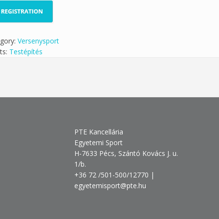
gory:
Versenysport
ts:
Testépítés
PTE Kancellária
Egyetemi Sport
H-7633 Pécs, Szántó Kovács J. u.
1/b.
+36 72 /501-500/12770 |
egyetemisport@pte.hu