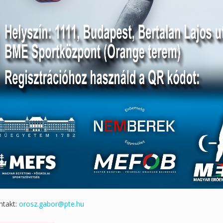
ntakt:
orosz.gabor@pte.hu