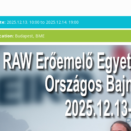
te:
2025.12.13. 10:00
to
2025.12.14. 19:00
cation:
Budapest, BME