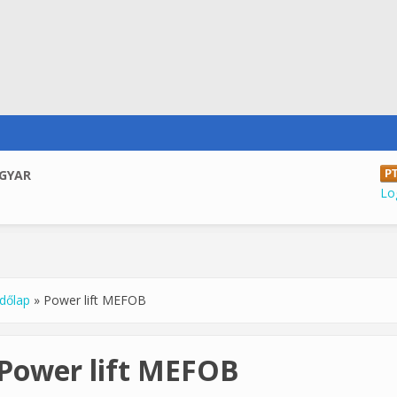
GYAR
Log
dőlap
»
Power lift MEFOB
u are here
Power lift MEFOB