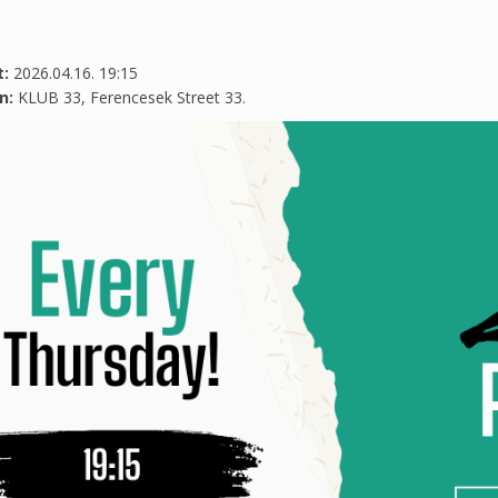
t:
2026.04.16. 19:15
ín:
KLUB 33, Ferencesek Street 33.