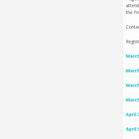
attend
the Fr
Conta
Regist
March
March
March
March
April 
April 