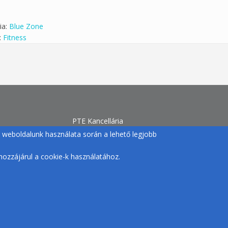
ia:
Blue Zone
:
Fitness
PTE Kancellária
Egyetemi Sport
gy weboldalunk használata során a lehető legjobb
H-7633 Pécs, Szántó Kovács J. u. 1/b.
+36 72 /501-500/12770 |
ozzájárul a cookie-k használatához.
egyetemisport@pte.hu