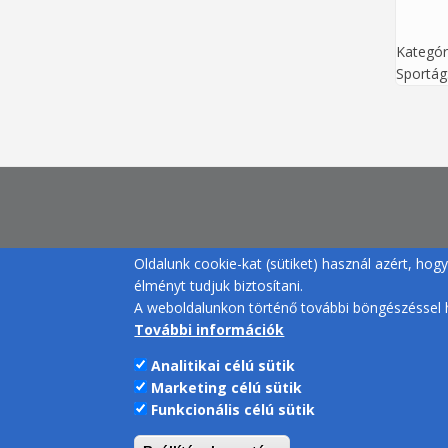
Kategór
Sportág
Oldalunk cookie-kat (sütiket) használ azért, ho
élményt tudjuk biztosítani.
A weboldalunkon történő további böngészéssel h
További információk
Analitikai célú sütik
Marketing célú sütik
Funkcionális célú sütik