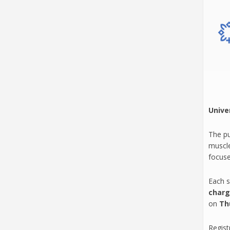
Unive
The pu
muscle
focuse
Each s
charge
on
Th
Regist