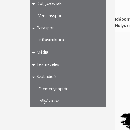
Dolgozóknak
Versenysport
Időpon
Helysz
Parasport
Infrastruktúra
Média
Testnevelés
Szabadidő
Eseménynaptár
Pályázatok