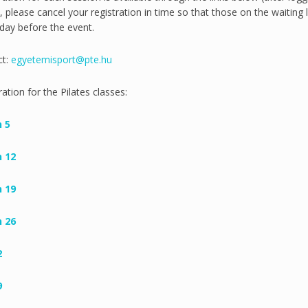
, please cancel your registration in time so that those on the waiting l
iday before the event.
ct:
egyetemisport@pte.hu
ration for the Pilates classes:
 5
 12
 19
 26
2
9