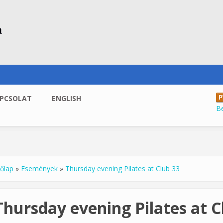
PCSOLAT
ENGLISH
B
őlap
»
Események
»
Thursday evening Pilates at Club 33
enlegi hely
Thursday evening Pilates at C