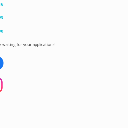
16
23
30
 waiting for your applications!