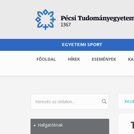
Ugrás a tartalomra
EGYETEMI SPORT
FŐOLDAL
HÍREK
ESEMÉNYEK
KA
Kezd
Jel
KERESÉS ŰRLAP
Hallgatóknak