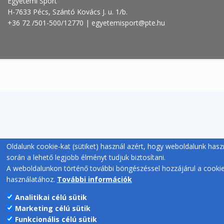
Egyetemi Sport
H-7633 Pécs, Szántó Kovács J. u. 1/b.
+36 72 /501-500/12770 | egyetemisport@pte.hu
Oldalunk cookie-kat (sütiket) használ azért, hogy weboldalunk hasz
során a lehető legjobb élményt tudjuk biztosítani.
A weboldalunkon történő további böngészéssel hozzájárul a cooki
használatához.
További információk
Analitikai célú sütik
Marketing célú sütik
Funkcionális célú sütik