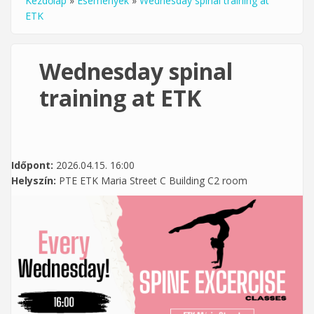
Kezdőlap
»
Események
»
Wednesday spinal training at
Jelenlegi hely
ETK
Wednesday spinal
training at ETK
Időpont:
2026.04.15. 16:00
Helyszín:
PTE ETK Maria Street C Building C2 room