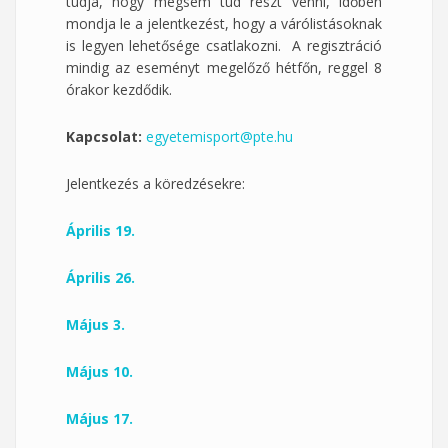
tudja, hogy mégsem tud részt venni, időben
mondja le a jelentkezést, hogy a várólistásoknak
is legyen lehetősége csatlakozni. A regisztráció
mindig az eseményt megelőző hétfőn, reggel 8
órakor kezdődik.
Kapcsolat:
egyetemisport@pte.hu
Jelentkezés a köredzésekre:
Április 19.
Április 26.
Május 3.
Május 10.
Május 17.