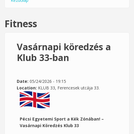
Kezdőlap
You are here
Fitness
Vasárnapi köredzés a
Klub 33-ban
Date:
05/24/2026 - 19:15
Location:
KLUB 33, Ferencesek utcája 33.
Pécsi Egyetemi Sport a Kék Zónában! –
Vasárnapi Köredzés Klub 33