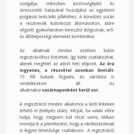
szolgálja, miközben közösségépítő és
stresszoldó hatásával hozzájárul az egyetemi
polgárok testi-lelki jóllétéhez. A köredzés során
a résztvevők különböző állomásokon, időre
végzett gyakorlatokon keresztül dolgoznak, erő-
és állóképességi elemeket kombinálva.
Az alkalmak minden esetben külön
regisztrációhoz kötöttek, így bárki csatlakozhat,
akinek megfelel az adott heti időpont.
Az óra
ingyenes, a részvétel azonban limitált
:
15 főt tudunk fogadni, és várólista is
rendelkezésre áll. Az
alkalmakra
vasárnaponként kerül sor.
A regisztráció minden alkalomra a lenti linkeken
érhető el (belépés után). Kérjük, ha valaki előre
tudja, hogy mégsem tud részt venni, időben
mondja le a jelentkezést, hogy a várólistásoknak
is legyen lehetősége csatlakozni. A regisztráció