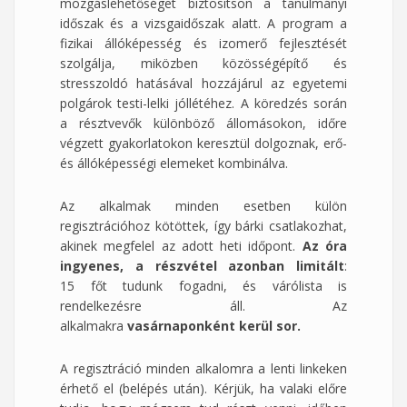
mozgáslehetőséget biztosítson a tanulmányi
időszak és a vizsgaidőszak alatt. A program a
fizikai állóképesség és izomerő fejlesztését
szolgálja, miközben közösségépítő és
stresszoldó hatásával hozzájárul az egyetemi
polgárok testi-lelki jóllétéhez. A köredzés során
a résztvevők különböző állomásokon, időre
végzett gyakorlatokon keresztül dolgoznak, erő-
és állóképességi elemeket kombinálva.
Az alkalmak minden esetben külön
regisztrációhoz kötöttek, így bárki csatlakozhat,
akinek megfelel az adott heti időpont.
Az óra
ingyenes, a részvétel azonban limitált
:
15 főt tudunk fogadni, és várólista is
rendelkezésre áll. Az
alkalmakra
vasárnaponként kerül sor.
A regisztráció minden alkalomra a lenti linkeken
érhető el (belépés után). Kérjük, ha valaki előre