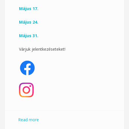
Május 17.
Május 24.
Május 31.
Várjuk jelentkezéseteket!
Read more
about Vasárnapi köredzés a Klub 33-ban