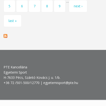
…
5
6
7
8
9
next ›
last »
PTE Kancellária
Egyetemi Sport
H-7633 Pécs, Szántó Kovács J. u. 1/b.
+36 72 /501-500/12770 | egyetemisport@pte.hu