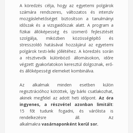
A köredzés célja, hogy az egyetemi polgárok
számára rendszeres, változatos és intenzív
mozgáslehetőséget biztosítson a tanulmányi
időszak és a vizsgaidőszak alatt. A program a
fizikai állóképesség és izomerő fejlesztését
szolgálja, miközben közösségépítő és
stresszoldó hatásával hozzájárul az egyetemi
polgárok testi-lelki jóllétéhez. A köredzés során
a résztvevők különböző állomásokon, időre
végzett gyakorlatokon keresztül dolgoznak, erő-
és állóképességi elemeket kombinálva.
Az alkalmak minden esetben külön
regisztrációhoz kötöttek, így bárki csatlakozhat,
akinek megfelel az adott heti időpont.
Az óra
ingyenes, a részvétel azonban limitált
:
15 főt tudunk fogadni, és várólista is
rendelkezésre áll. Az
alkalmakra
vasárnaponként kerül sor.