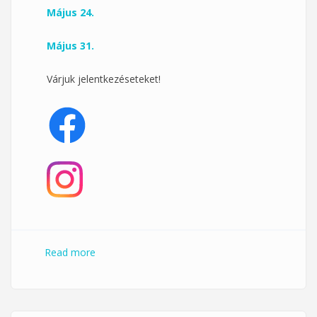
Május 24.
Május 31.
Várjuk jelentkezéseteket!
Read more
about Vasárnapi köredzés a Klub 33-ban