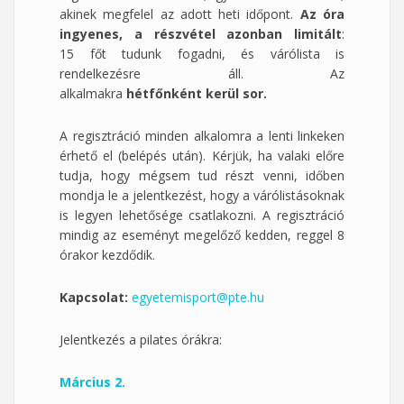
akinek megfelel az adott heti időpont.
Az óra
ingyenes, a részvétel azonban limitált
:
15 főt tudunk fogadni, és várólista is
rendelkezésre áll. Az
alkalmakra
hétfőnként kerül
sor.
A regisztráció minden alkalomra a lenti linkeken
érhető el (belépés után). Kérjük, ha valaki előre
tudja, hogy mégsem tud részt venni, időben
mondja le a jelentkezést, hogy a várólistásoknak
is legyen lehetősége csatlakozni. A regisztráció
mindig az eseményt megelőző kedden, reggel 8
órakor kezdődik.
Kapcsolat:
egyetemisport@pte.hu
Jelentkezés a pilates órákra:
Március 2.