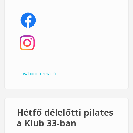
További információ
Hétfői gerinctorna az ETK-n
tartalommal kapcsolatosan
Hétfő délelőtti pilates
a Klub 33-ban