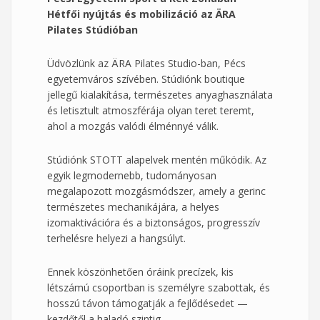
Hétfői nyújtás és mobilizáció az ÄRA
Pilates Stúdióban
Üdvözlünk az ÄRA Pilates Studio-ban, Pécs
egyetemváros szívében. Stúdiónk boutique
jellegű kialakítása, természetes anyaghasználata
és letisztult atmoszférája olyan teret teremt,
ahol a mozgás valódi élménnyé válik.
Stúdiónk STOTT alapelvek mentén működik. Az
egyik legmodernebb, tudományosan
megalapozott mozgásmódszer, amely a gerinc
természetes mechanikájára, a helyes
izomaktivációra és a biztonságos, progresszív
terhelésre helyezi a hangsúlyt.
Ennek köszönhetően óráink precízek, kis
létszámú csoportban is személyre szabottak, és
hosszú távon támogatják a fejlődésedet —
kezdőtől a haladó szintig.