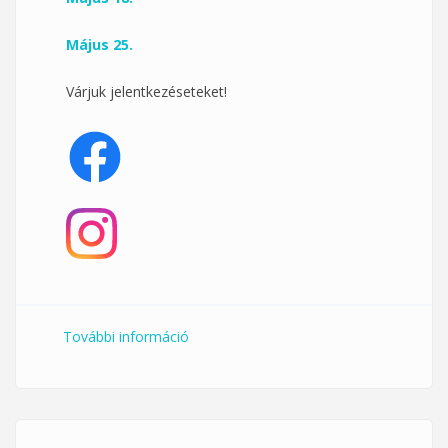
Május 25.
Várjuk jelentkezéseteket!
További információ
Hétfő délelőtti pilates a Klub 33-ban
tartalommal kapcsolatosan