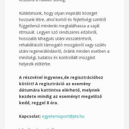
Küldetésünk, hogy olyan inspiráló közeget
hozzunk létre, ahol kortól és fejlettségi szinttől
függetlenül mindenki megtalálhassa a saját
ritmusát. Legyen szó rendszeres edzésről,
hosszabb kihagyás utáni visszatérésről,
rehabilitációt támogató mozgásról vagy szülés
utáni regenerálódásról, óráink minden esetben a
minőségi, tudatos és kontrollált mozgást
helyezik előtérbe.
A részvétel ingyenes,de regisztrációhoz
kötött! A regisztráció az esemény
dátumára kattintva elérhető, melynek
kezdete mindig az eseményt megelőző
kedd, reggel 8 óra.
Kapcsolat:
egyetemisport@pte.hu