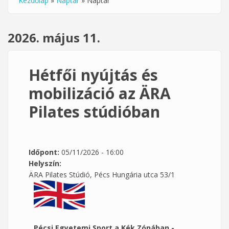
Kezdőlap
»
Naptár
»
Naptár
Jelenlegi hely
2026. május 11.
Hétfői nyújtás és
mobilizáció az ÄRA
Pilates stúdióban
Időpont:
05/11/2026 - 16:00
Helyszín:
ÄRA Pilates Stúdió, Pécs Hungária utca 53/1
Pécsi Egyetemi Sport a Kék Zónában -