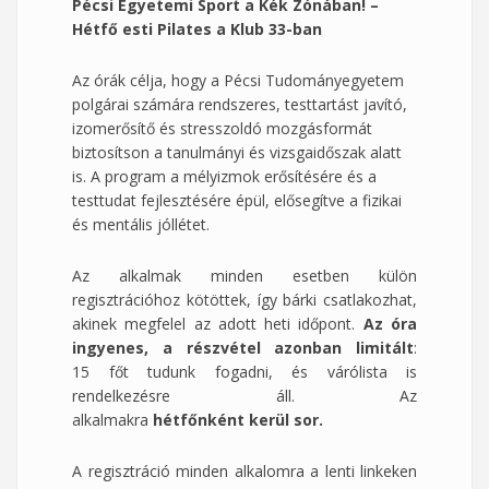
Pécsi Egyetemi Sport a Kék Zónában! –
Hétfő esti Pilates a Klub 33-ban
Az órák célja, hogy a Pécsi Tudományegyetem
polgárai számára rendszeres, testtartást javító,
izomerősítő és stresszoldó mozgásformát
biztosítson a tanulmányi és vizsgaidőszak alatt
is. A program a mélyizmok erősítésére és a
testtudat fejlesztésére épül, elősegítve a fizikai
és mentális jóllétet.
Az alkalmak minden esetben külön
regisztrációhoz kötöttek, így bárki csatlakozhat,
akinek megfelel az adott heti időpont.
Az óra
ingyenes, a részvétel azonban limitált
:
15 főt tudunk fogadni, és várólista is
rendelkezésre áll. Az
alkalmakra
hétfőnként kerül
sor.
A regisztráció minden alkalomra a lenti linkeken