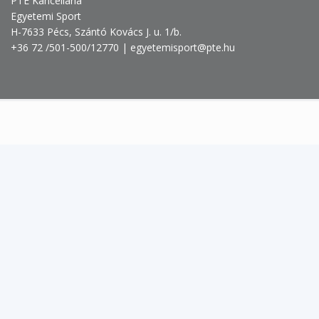
PTE Kancellária
Egyetemi Sport
H-7633 Pécs, Szántó Kovács J. u. 1/b.
+36 72 /501-500/12770 | egyetemisport@pte.hu