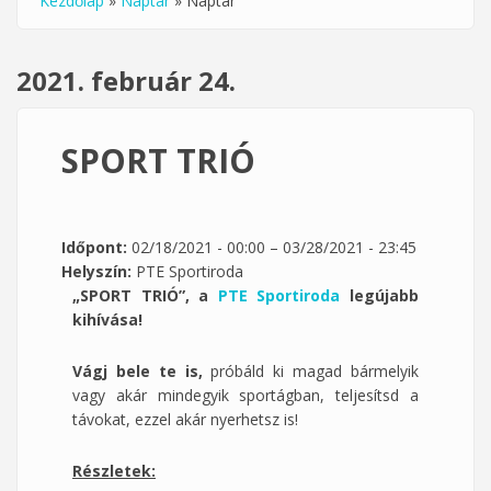
Kezdőlap
»
Naptár
»
Naptár
Jelenlegi hely
2021. február 24.
SPORT TRIÓ
Időpont:
02/18/2021 - 00:00
–
03/28/2021 - 23:45
Helyszín:
PTE Sportiroda
„SPORT TRIÓ”, a
PTE Sportiroda
legújabb
kihívása!
Vágj bele te is,
próbáld ki magad bármelyik
vagy akár mindegyik sportágban, teljesítsd a
távokat, ezzel akár nyerhetsz is!
Részletek: