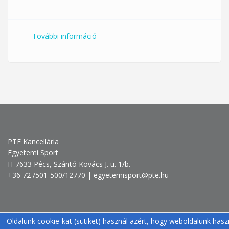
További információ
SPORT TRIÓ tartalommal
kapcsolatosan
PTE Kancellária
Egyetemi Sport
H-7633 Pécs, Szántó Kovács J. u. 1/b.
+36 72 /501-500/12770 | egyetemisport@pte.hu
Oldalunk cookie-kat (sütiket) használ azért, hogy weboldalunk hasz