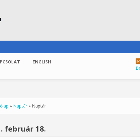
PCSOLAT
ENGLISH
B
őlap
»
Naptár
»
Naptár
enlegi hely
. február 18.