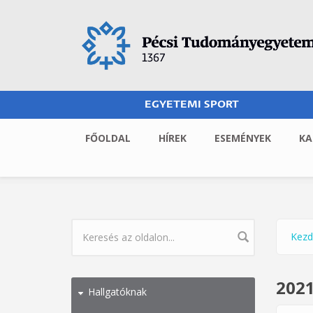
Ugrás a tartalomra
EGYETEMI SPORT
FŐOLDAL
HÍREK
ESEMÉNYEK
KA
Kezd
Jel
KERESÉS ŰRLAP
2021
Hallgatóknak