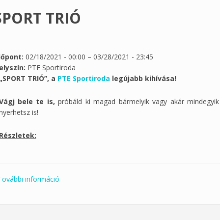
SPORT TRIÓ
dőpont:
02/18/2021 - 00:00
–
03/28/2021 - 23:45
elyszín:
PTE Sportiroda
„SPORT TRIÓ”, a
PTE Sportiroda
legújabb kihívása!
Vágj bele te is,
próbáld ki magad bármelyik vagy akár mindegyik s
nyerhetsz is!
Részletek:
További információ
SPORT TRIÓ tartalommal kapcsolatosan