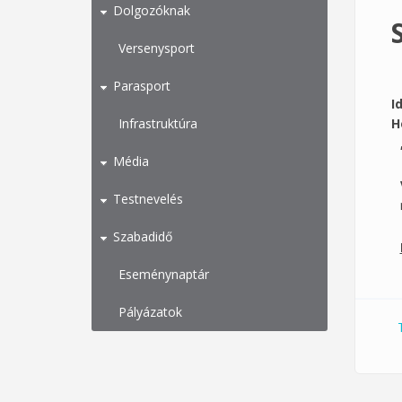
Dolgozóknak
Versenysport
Parasport
I
Infrastruktúra
H
Média
Testnevelés
Szabadidő
Eseménynaptár
Pályázatok