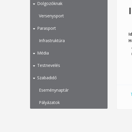
Dolgozóknak
Versenysport
Parasport
I
Infrastruktúra
H
Média
Testnevelés
Szabadidő
Eseménynaptár
Pályázatok