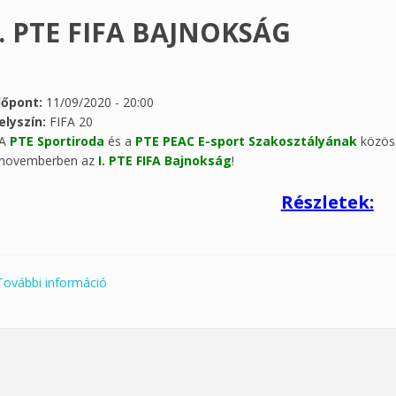
I. PTE FIFA BAJNOKSÁG
dőpont:
11/09/2020 - 20:00
elyszín:
FIFA 20
A
PTE Sportiroda
és a
PTE PEAC E-sport Szakosztályának
közös 
novemberben az
I. PTE FIFA Bajnokság
!
Részletek:
További információ
I. PTE FIFA BAJNOKSÁG tartalommal kapcsolatos