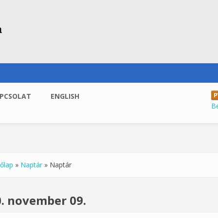
PCSOLAT
ENGLISH
B
őlap
»
Naptár
»
Naptár
enlegi hely
. november 09.