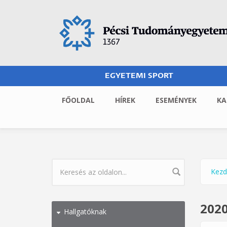
Ugrás a tartalomra
EGYETEMI SPORT
FŐOLDAL
HÍREK
ESEMÉNYEK
KA
Kezd
Jel
KERESÉS ŰRLAP
2020
Hallgatóknak