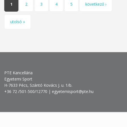
Oldalak
1
2
3
4
5
következő ›
utolsó »
PTE Kancellária
Egyetemi Sport
H-7633 Pécs, Szántó Kovács J. u. 1/b.
+36 72 /501-500/12770 | egyetemisport@pte.hu