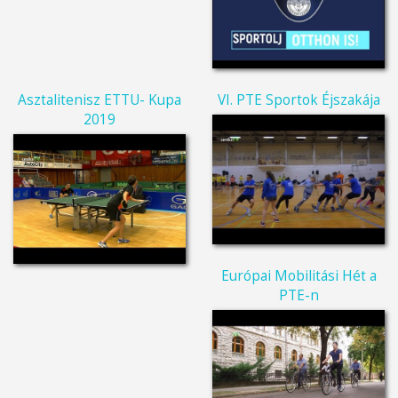
Asztalitenisz ETTU- Kupa
VI. PTE Sportok Éjszakája
2019
Európai Mobilitási Hét a
PTE-n