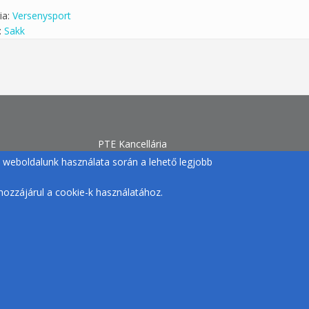
ia:
Versenysport
:
Sakk
PTE Kancellária
Egyetemi Sport
gy weboldalunk használata során a lehető legjobb
H-7633 Pécs, Szántó Kovács J. u. 1/b.
+36 72 /501-500/12770 |
ozzájárul a cookie-k használatához.
egyetemisport@pte.hu