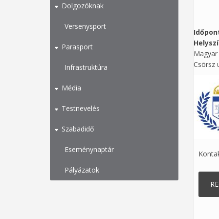
Dolgozóknak
Versenysport
Időpon
Helysz
Parasport
Magyar 
Csörsz 
Infrastruktúra
Média
Testnevelés
Szabadidő
Eseménynaptár
Konta
Pályázatok
RE