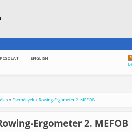
PCSOLAT
ENGLISH
B
őlap
»
Események
»
Rowing-Ergometer 2. MEFOB
enlegi hely
Rowing-Ergometer 2. MEFOB