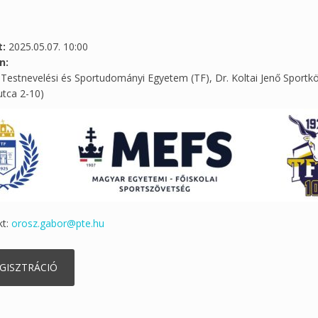
t:
2025.05.07. 10:00
ín:
Testnevelési és Sportudományi Egyetem (TF), Dr. Koltai Jenő Sportkö
utca 2-10)
kt:
orosz.gabor@pte.hu
GISZTRÁCIÓ