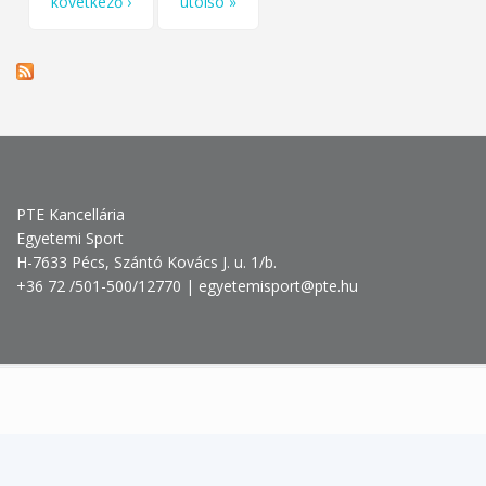
következő ›
utolsó »
PTE Kancellária
Egyetemi Sport
H-7633 Pécs, Szántó Kovács J. u. 1/b.
+36 72 /501-500/12770 | egyetemisport@pte.hu