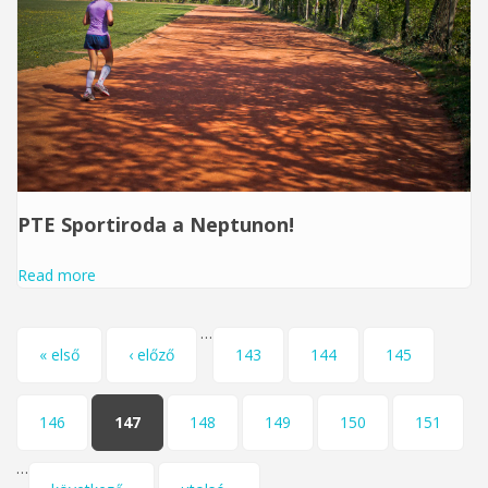
PTE Sportiroda a Neptunon!
Read more
…
Oldalak
« első
‹ előző
143
144
145
146
147
148
149
150
151
…