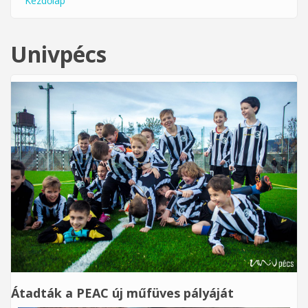
Kezdőlap
Jelenlegi hely
Univpécs
Átadták a PEAC új műfüves pályáját