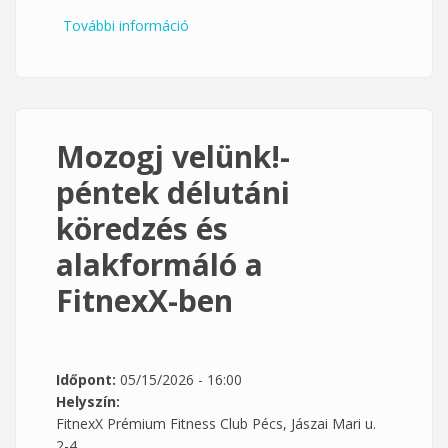
További információ
Pénteki nyújtás és mobilizáció az ÄRA
Pilates stúdióban tartalommal
kapcsolatosan
Mozogj velünk!-
péntek délutáni
köredzés és
alakformáló a
FitnexX-ben
Időpont:
05/15/2026 - 16:00
Helyszín:
FitnexX Prémium Fitness Club Pécs, Jászai Mari u.
2-4.