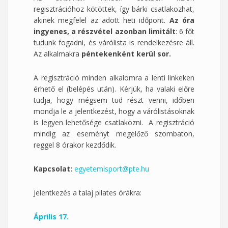
regisztrációhoz kötöttek, így bárki csatlakozhat,
akinek megfelel az adott heti időpont.
Az óra
ingyenes, a részvétel azonban limitált
: 6 főt
tudunk fogadni, és várólista is rendelkezésre áll.
Az alkalmakra
péntekenként
kerül sor.
A regisztráció minden alkalomra a lenti linkeken
érhető el (belépés után). Kérjük, ha valaki előre
tudja, hogy mégsem tud részt venni, időben
mondja le a jelentkezést, hogy a várólistásoknak
is legyen lehetősége csatlakozni. A regisztráció
mindig az eseményt megelőző szombaton,
reggel 8 órakor kezdődik.
Kapcsolat:
egyetemisport@pte.hu
Jelentkezés a talaj pilates órákra:
Április 17.