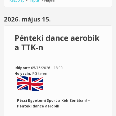
Kezdőlap
»
Naptár
»
Naptár
Jelenlegi hely
2026. május 15.
Pénteki dance aerobik
a TTK-n
Időpont:
05/15/2026 - 18:00
Helyszín:
RG-terem
Pécsi Egyetemi Sport a Kék Zónában! –
Pénteki dance aerobik