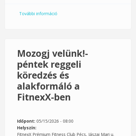
További információ
Pénteki köredzés a Klub 33-ban
tartalommal kapcsolatosan
Mozogj velünk!-
péntek reggeli
köredzés és
alakformáló a
FitnexX-ben
Időpont:
05/15/2026 - 08:00
Helyszín:
FitnexX Prémium Fitness Club Pécs, Jászai Mari u.