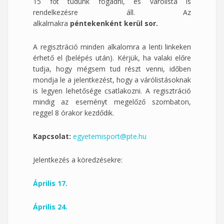
15 főt tudunk fogadni, és várólista is
rendelkezésre áll. Az
alkalmakra
péntekenként kerül sor.
A regisztráció minden alkalomra a lenti linkeken
érhető el (belépés után). Kérjük, ha valaki előre
tudja, hogy mégsem tud részt venni, időben
mondja le a jelentkezést, hogy a várólistásoknak
is legyen lehetősége csatlakozni. A regisztráció
mindig az eseményt megelőző szombaton,
reggel 8 órakor kezdődik.
Kapcsolat:
egyetemisport@pte.hu
Jelentkezés a köredzésekre:
Április 17.
Április 24.