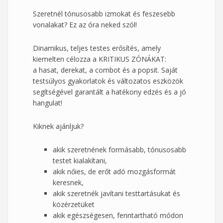
Szeretnél tónusosabb izmokat és feszesebb
vonalakat? Ez az óra neked szól!
Dinamikus, teljes testes erősítés, amely
kiemelten célozza a KRITIKUS ZÓNÁKAT:
a hasat, derekat, a combot és a popsit. Saját
testsúlyos gyakorlatok és változatos eszközök
segítségével garantált a hatékony edzés és a jó
hangulat!
Kiknek ajánljuk?
akik szeretnének formásabb, tónusosabb
testet kialakítani,
akik nőies, de erőt adó mozgásformát
keresnek,
akik szeretnék javítani testtartásukat és
közérzetüket
akik egészségesen, fenntartható módon