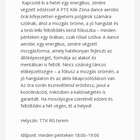
Kapcsold ki a hetet egy energikus, zenére
végzett edzéssel! A PTE Kék Zóna dance aerobic
órái kifejezetten egyetemi polgárok számára
szólnak, ahol a mozgás öröme, a jó hangulat és
a testi-lelki feltöltődés kerül fókuszba – minden
pénteken egy órában, csak rólad szólva. A dance
aerobic egy energikus, zenére végzett
mozgásforma, amely hatékonyan fejleszti az
állóképességet, formálja az alakot és
mentálisan is feltölt. Nincs szükség táncos
előképzettségre – a fókusz a mozgás örömén, a
jó hangulaton és az aktív kikapcsolódáson van.
Az óra során észrevétlenül erősítesz, javul a
koordinációd, miközben a kalóriaégetés is
garantált. Ha mosolyogva szeretnél edzeni és
feltöltődni a hét végén, itt a helyed!
Helyszín: TTK RG terem
Időpont: minden pénteken 18:00–19:00