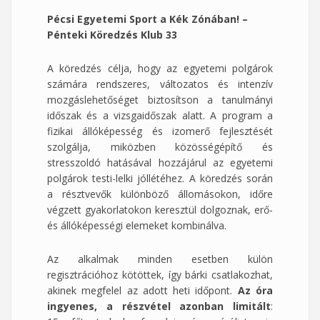
Pécsi Egyetemi Sport a Kék Zónában! –
Pénteki Köredzés Klub 33
A köredzés célja, hogy az egyetemi polgárok
számára rendszeres, változatos és intenzív
mozgáslehetőséget biztosítson a tanulmányi
időszak és a vizsgaidőszak alatt. A program a
fizikai állóképesség és izomerő fejlesztését
szolgálja, miközben közösségépítő és
stresszoldó hatásával hozzájárul az egyetemi
polgárok testi-lelki jóllétéhez. A köredzés során
a résztvevők különböző állomásokon, időre
végzett gyakorlatokon keresztül dolgoznak, erő-
és állóképességi elemeket kombinálva.
Az alkalmak minden esetben külön
regisztrációhoz kötöttek, így bárki csatlakozhat,
akinek megfelel az adott heti időpont.
Az óra
ingyenes, a részvétel azonban limitált
: