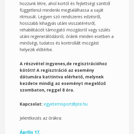
hozzunk létre, ahol kortól és fejlettségi szinttől
függetlenül mindenki megtalálhassa a saját
ritmusát. Legyen szó rendszeres edzésről,
hosszabb kihagyás utáni visszatérésről,
rehabilitációt támogató mozgásról vagy szülés
utáni regenerálódásról, óráink minden esetben a
minőségi, tudatos és kontrollált mozgást
helyezik előtérbe.
A részvétel ingyenes,de regisztrációhoz
kötött! A regisztráció az esemény
dátumára kattintva elérhető, melynek
kezdete mindig az eseményt megelőző
szombaton, reggel 8 óra.
Kapcsolat:
egyetemisport@pte.hu
Jelentkezés az órákra:
Április 17.