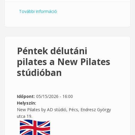
További információ
Mozogj velünk!- péntek délutáni
köredzés és alakformáló a FitnexX-ben
tartalommal kapcsolatosan
Péntek délutáni
pilates a New Pilates
stúdióban
Időpont:
05/15/2026 - 16:00
Helyszín:
New Pilates by AD stúdió, Pécs, Endresz György
utca 19.