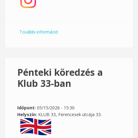
További információ
Péntek délutáni pilates a New Pilates
stúdióban tartalommal kapcsolatosan
Pénteki köredzés a
Klub 33-ban
Időpont:
05/15/2026 - 15:30
Helyszín:
KLUB 33, Ferencesek utcája 33.