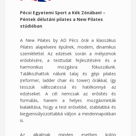
Pécsi Egyetemi Sport a Kék Zónában! –
Péntek délutáni pilates a New Pilates
stúdióban
A New Pilates by AD Pécs órái a klasszikus
Pilates alapelveire épülnek, modern, dinamikus
szemlélettel. Az edzések során a mélyizmok
erősítésére, a testtudat fejlesztésére és a
harmonikus mozgásra fókuszálunk.
Találkozhattok nálunk talaj és gépi pilates
(reformer, ladder chair és tower) órákkal, így
tesszük változatossá és hatékonnyá az
edzéseket. A cél nemcsak az erősítés és
formálás, hanem a helyes mozgásminták
kialakítása, hogy a test erősebbé, stabilabbá és
kiegyensúlyozottabbá váljon a mindennapokban
is.
Az alkalmak minden esetben külön