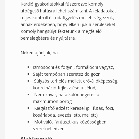
Kardió gyakorlatokkal fűszerezve komoly
utóégető hatásra lehet számítani. A feladatokat
teljes kontroll és odafigyelés mellett végezzük,
annak érdekében, hogy elkerüljük a sérüléseket.
Komoly hangsúlyt fektetünk a megfelelő
bemelegítésre és nyújtásra.
Neked ajánljuk, ha
Izmosodni és fogyni, formálódni vágysz,
Saját tempóban szeretsz dolgozni,
Súlyzós terhelés mellett erő-állóképesség,
koordináció fejlesztése a célod,
Nem zavar, ha a kalóriaégetés a
maximumon pörög
Kiegészítő edzést keresel (pl. futás, foci,
kosárlabda, evezés, stb. mellett)
Motiváló, fantasztikus közösségben
szeretnél edzeni
Alakformáló