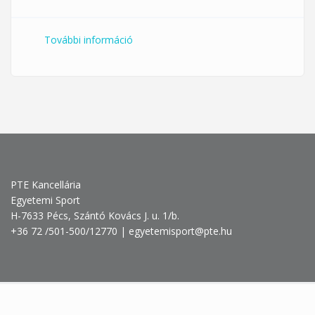
További információ
Mozogj velünk!- péntek reggeli
köredzés és alakformáló a FitnexX-ben
tartalommal kapcsolatosan
PTE Kancellária
Egyetemi Sport
H-7633 Pécs, Szántó Kovács J. u. 1/b.
+36 72 /501-500/12770 | egyetemisport@pte.hu