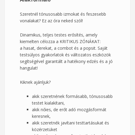
Szeretnél tónusosabb izmokat és feszesebb
vonalakat? Ez az óra neked szól!
Dinamikus, teljes testes erősítés, amely
kiemelten célozza a KRITIKUS ZÓNÁKAT:
a hasat, derekat, a combot és a popsit. Saját
testsúlyos gyakorlatok és változatos eszközök
segítségével garantált a hatékony edzés és a jó
hangulat!
Kiknek ajánljuk?
akik szeretnének formásabb, tónusosabb
testet kialakítani,
akik nőies, de erőt adó mozgásformát
keresnek,
akik szeretnék javítani testtartásukat és
közérzetüket