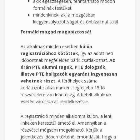
akik egészségesen, fenntartható módon
formálnák testüket
mindenkinek, aki a mozgásban
kiegyensúlyozottságot és önbizalmat talál
Formáld magad magabiztossá!
Az alkalmak minden esetben
külön
regisztrációhoz kötöttek
, így az adott heti
időpontnak megfelelően bárki csatlakozhat.
Az
órán PTE alumni tagok, PTE dologzók,
illetve PTE hallgatók egyaránt ingyenesen
vehetnek részt.
A férőhelyek száma
korlátozott: alkalmanként legfeljebb 15 fő
részvételére van lehetőség. A betelt alkalmak
esetén várólista áll rendelkezésre.
A regisztráció minden alkalomra külön, a lenti
linkeken keresztül érhető el. Amennyiben a
részvétel mégsem megoldható, kérjük a
jelentkezés időben történő lemondását, hogy a