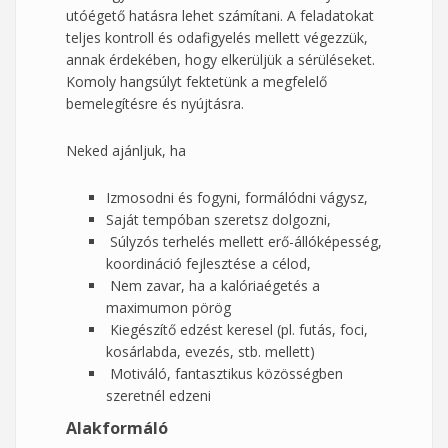
utóégető hatásra lehet számítani. A feladatokat
teljes kontroll és odafigyelés mellett végezzük,
annak érdekében, hogy elkerüljük a sérüléseket.
Komoly hangsúlyt fektetünk a megfelelő
bemelegítésre és nyújtásra.
Neked ajánljuk, ha
Izmosodni és fogyni, formálódni vágysz,
Saját tempóban szeretsz dolgozni,
Súlyzós terhelés mellett erő-állóképesség,
koordináció fejlesztése a célod,
Nem zavar, ha a kalóriaégetés a
maximumon pörög
Kiegészítő edzést keresel (pl. futás, foci,
kosárlabda, evezés, stb. mellett)
Motiváló, fantasztikus közösségben
szeretnél edzeni
Alakformáló