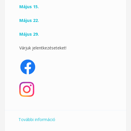
Május 15.
Május 22.
Május 29.
Várjuk jelentkezéseteket!
További információ
Pénteki dance aerobik a TTK-n
tartalommal kapcsolatosan