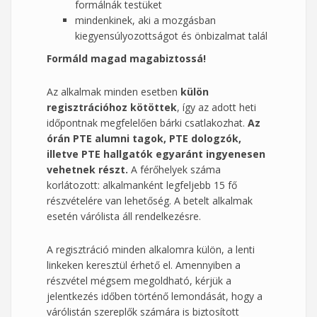
formálnák testüket
mindenkinek, aki a mozgásban
kiegyensúlyozottságot és önbizalmat talál
Formáld magad magabiztossá!
Az alkalmak minden esetben
külön
regisztrációhoz kötöttek
, így az adott heti
időpontnak megfelelően bárki csatlakozhat.
Az
órán PTE alumni tagok, PTE dologzók,
illetve PTE hallgatók egyaránt ingyenesen
vehetnek részt.
A férőhelyek száma
korlátozott: alkalmanként legfeljebb 15 fő
részvételére van lehetőség. A betelt alkalmak
esetén várólista áll rendelkezésre.
A regisztráció minden alkalomra külön, a lenti
linkeken keresztül érhető el. Amennyiben a
részvétel mégsem megoldható, kérjük a
jelentkezés időben történő lemondását, hogy a
várólistán szereplők számára is biztosított