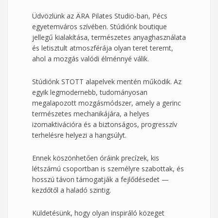
Üdvözlünk az ÄRA Pilates Studio-ban, Pécs
egyetemváros szívében. Stúdiónk boutique
jellegű kialakítása, természetes anyaghasználata
és letisztult atmoszférája olyan teret teremt,
ahol a mozgás valódi élménnyé válik.
Stúdiónk STOTT alapelvek mentén működik. Az
egyik legmodernebb, tudományosan
megalapozott mozgásmódszer, amely a gerinc
természetes mechanikájára, a helyes
izomaktivációra és a biztonságos, progresszív
terhelésre helyezi a hangsúlyt.
Ennek köszönhetően óráink precízek, kis
létszámú csoportban is személyre szabottak, és
hosszú távon támogatják a fejlődésedet —
kezdőtől a haladó szintig.
Küldetésünk, hogy olyan inspiráló közeget