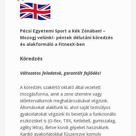
Pécsi Egyetemi Sport a Kék Zónában! –
Mozogj velünk!- péntek délutáni köredzés
és alakformáló a FitnexX-ben
Köredzés
Változatos feladatok, garantált fejlődés!
A köredzés szakértő oktató által vezetett
mozgásforma, amit a zene ütemére vagy
időintervallumok meghatározásával végzünk.
Állomásokat alakítunk ki, ahol saját testsúlyos
gyakorlatokat végzünk és bevetjük a funkcionális
eszközöket is (G-flex, TRX, Ketlebell, gumiszalag,
agility létra), illetve kondi gépeket használunk.
Kardió gyakorlatokkal fűszerezve komoly