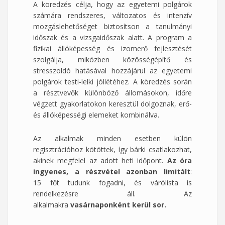
A köredzés célja, hogy az egyetemi polgárok
számára rendszeres, változatos és intenzív
mozgáslehetőséget biztosítson a tanulmányi
időszak és a vizsgaidőszak alatt. A program a
fizikai állóképesség és izomerő fejlesztését
szolgálja, miközben közösségépítő és
stresszoldó hatásával hozzájárul az egyetemi
polgárok testi-lelki jóllétéhez. A köredzés során
a résztvevők különböző állomásokon, időre
végzett gyakorlatokon keresztül dolgoznak, erő-
és állóképességi elemeket kombinálva.
Az alkalmak minden esetben külön
regisztrációhoz kötöttek, így bárki csatlakozhat,
akinek megfelel az adott heti időpont.
Az óra
ingyenes, a részvétel azonban limitált
:
15 főt tudunk fogadni, és várólista is
rendelkezésre áll. Az
alkalmakra
vasárnaponként kerül sor.