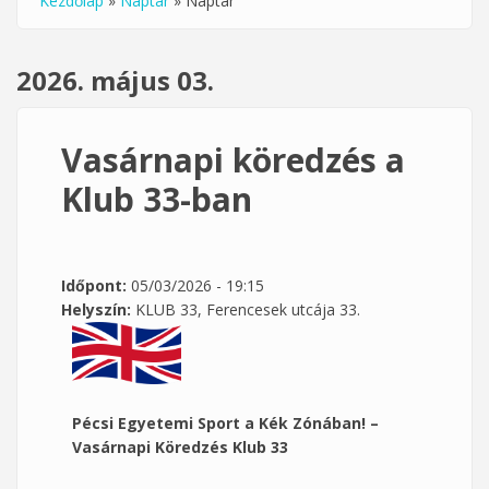
Kezdőlap
»
Naptár
»
Naptár
Jelenlegi hely
2026. május 03.
Vasárnapi köredzés a
Klub 33-ban
Időpont:
05/03/2026 - 19:15
Helyszín:
KLUB 33, Ferencesek utcája 33.
Pécsi Egyetemi Sport a Kék Zónában! –
Vasárnapi Köredzés Klub 33