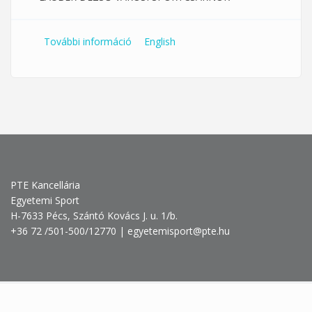
További információ
PTE-PEAC - Veszprémi Kézilabda KFT
English
tartalommal kapcsolatosan
PTE Kancellária
Egyetemi Sport
H-7633 Pécs, Szántó Kovács J. u. 1/b.
+36 72 /501-500/12770 | egyetemisport@pte.hu