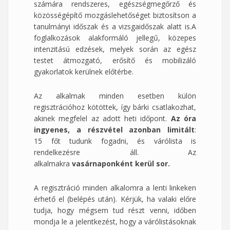
számára rendszeres, egészségmegőrző és
közösségépítő mozgáslehetőséget biztosítson a
tanulmányi időszak és a vizsgaidőszak alatt is.A
foglalkozások alakformáló jellegű, közepes
intenzitású edzések, melyek során az egész
testet átmozgató, erősítő és mobilizáló
gyakorlatok kerülnek előtérbe.
Az alkalmak minden esetben külön
regisztrációhoz kötöttek, így bárki csatlakozhat,
akinek megfelel az adott heti időpont.
Az óra
ingyenes, a részvétel azonban limitált
:
15 főt tudunk fogadni, és várólista is
rendelkezésre áll. Az
alkalmakra
vasárnaponként
kerül sor.
A regisztráció minden alkalomra a lenti linkeken
érhető el (belépés után). Kérjük, ha valaki előre
tudja, hogy mégsem tud részt venni, időben
mondja le a jelentkezést, hogy a várólistásoknak