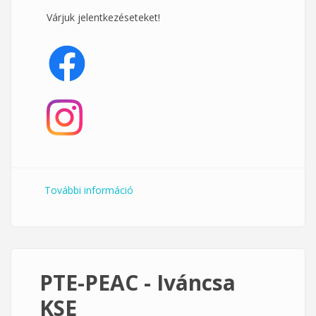
Várjuk jelentkezéseteket!
További információ
Vasárnapi alakformáló a Klub 33-ban
tartalommal kapcsolatosan
PTE-PEAC - Iváncsa
KSE