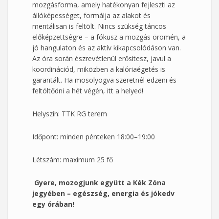
mozgásforma, amely hatékonyan fejleszti az
állóképességet, formálja az alakot és
mentálisan is feltölt. Nincs szükség táncos
előképzettségre – a fókusz a mozgás örömén, a
jó hangulaton és az aktív kikapcsolódáson van.
Az óra során észrevétlenül erősítesz, javul a
koordinációd, miközben a kalóriaégetés is
garantált. Ha mosolyogva szeretnél edzeni és
feltöltődni a hét végén, itt a helyed!
Helyszín: TTK RG terem
Időpont: minden pénteken 18:00–19:00
Létszám: maximum 25 fő
Gyere, mozogjunk együtt a Kék Zóna
jegyében – egészség, energia és jókedv
egy órában!