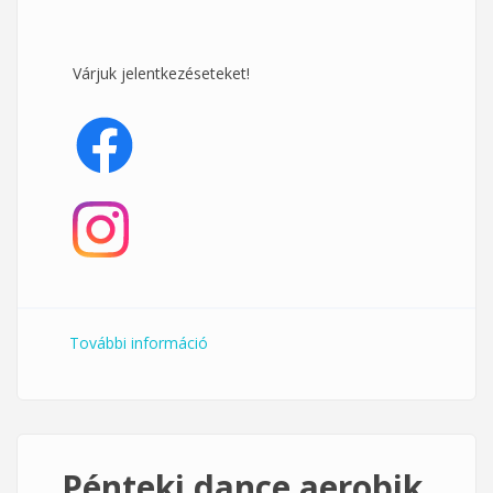
Várjuk jelentkezéseteket!
További információ
Pénteki köredzés a Klub 33-ban
tartalommal kapcsolatosan
Pénteki dance aerobik