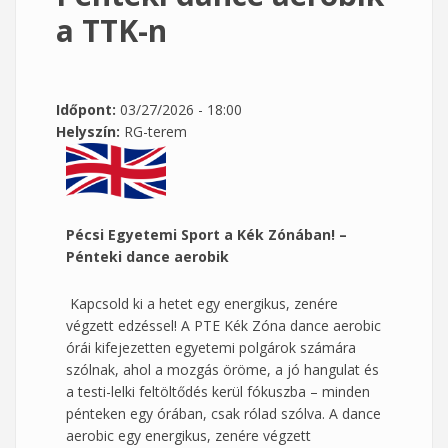
a TTK-n
Időpont:
03/27/2026 - 18:00
Helyszín:
RG-terem
Pécsi Egyetemi Sport a Kék Zónában! –
Pénteki dance aerobik
Kapcsold ki a hetet egy energikus, zenére
végzett edzéssel! A PTE Kék Zóna dance aerobic
órái kifejezetten egyetemi polgárok számára
szólnak, ahol a mozgás öröme, a jó hangulat és
a testi-lelki feltöltődés kerül fókuszba – minden
pénteken egy órában, csak rólad szólva. A dance
aerobic egy energikus, zenére végzett