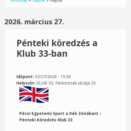
Kezdőlap
»
Naptár
»
Naptár
Jelenlegi hely
2026. március 27.
Pénteki köredzés a
Klub 33-ban
Időpont:
03/27/2026 - 15:30
Helyszín:
KLUB 33, Ferencesek utcája 33.
Pécsi Egyetemi Sport a Kék Zónában! –
Pénteki Köredzés Klub 33