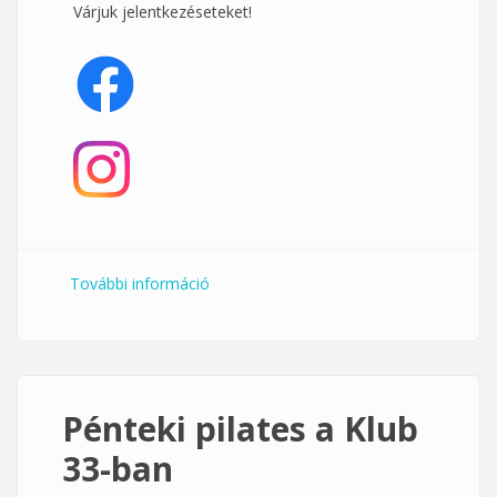
Várjuk jelentkezéseteket!
További információ
Pénteki dance aerobik a TTK-n
tartalommal kapcsolatosan
Pénteki pilates a Klub
33-ban