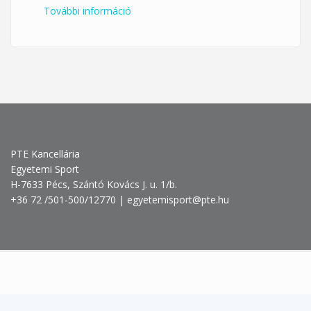
További információ
Pénteki pilates a Klub 33-ban
tartalommal kapcsolatosan
PTE Kancellária
Egyetemi Sport
H-7633 Pécs, Szántó Kovács J. u. 1/b.
+36 72 /501-500/12770 | egyetemisport@pte.hu