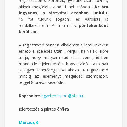
regisztrációhoz kötöttek, így bárki csatlakozhat,
akinek megfelel az adott heti időpont.
Az óra
ingyenes, a részvétel azonban limitált
:
15 főt tudunk fogadni, és várólista is
rendelkezésre áll. Az alkalmakra
péntekenként
kerül
sor.
A regisztráció minden alkalomra a lenti linkeken
érhető el (belépés után). Kérjük, ha valaki előre
tudja, hogy mégsem tud részt venni, időben
mondja le a jelentkezést, hogy a várólistásoknak
is legyen lehetősége csatlakozni. A regisztráció
mindig az eseményt megelőző szombaton,
reggel 8 órakor kezdődik.
Kapcsolat:
egyetemisport@pte.hu
Jelentkezés a pilates órákra:
Március 6.