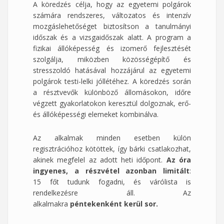
A köredzés célja, hogy az egyetemi polgárok
számára rendszeres, változatos és intenzív
mozgáslehetőséget biztosítson a tanulmányi
időszak és a vizsgaidőszak alatt. A program a
fizikai állóképesség és izomerő fejlesztését
szolgálja, miközben közösségépítő és
stresszoldó hatásával hozzájárul az egyetemi
polgárok testi-lelki jóllétéhez. A köredzés során
a résztvevők különböző állomásokon, időre
végzett gyakorlatokon keresztül dolgoznak, erő-
és állóképességi elemeket kombinálva.
Az alkalmak minden esetben külön
regisztrációhoz kötöttek, így bárki csatlakozhat,
akinek megfelel az adott heti időpont.
Az óra
ingyenes, a részvétel azonban limitált
:
15 főt tudunk fogadni, és várólista is
rendelkezésre áll. Az
alkalmakra
péntekenként kerül sor.