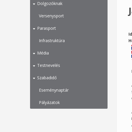
Dolgozóknak
Versenysport
Parasport
I
Infrastruktúra
H
Média
Testnevelés
Szabadidő
Eseménynaptár
Pályázatok