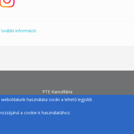
További információ
Januári pilates KLUB 33 január 5. hétfő tartalomm
PTE Kancellária
Egyetemi Sport
gy weboldalunk használata során a lehető legjobb
H-7633 Pécs, Szántó Kovács J. u. 1/b.
+36 72 /501-500/12770 |
ozzájárul a cookie-k használatához.
egyetemisport@pte.hu