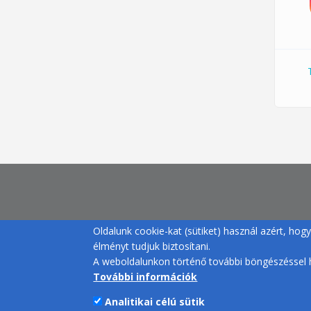
Oldalunk cookie-kat (sütiket) használ azért, ho
élményt tudjuk biztosítani.
A weboldalunkon történő további böngészéssel h
További információk
Analitikai célú sütik