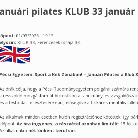
Januári pilates KLUB 33 január 
dőpont:
01/05/2026 - 19:15
elyszín:
KLUB 33, Ferencesek utcája 33.
Pécsi Egyetemi Sport a Kék Zónában! – Januári Pilates a Klub 
Az órák célja, hogy a Pécsi Tudományegyetem polgárai számára rendsz
stresszoldó mozgásformát biztosítson a tanulmányi és vizsgaidőszak 
és a testtudat fejlesztésére épül, elősegítve a fizikai és mentális jóllét
Az alkalmak minden esetben külön regisztrációhoz kötöttek, így bárk
időpont.
Az óra ingyenes, a részvétel azonban limitált
: 15 főt t
Az alkalmakra
hétfőnként kerül
sor.