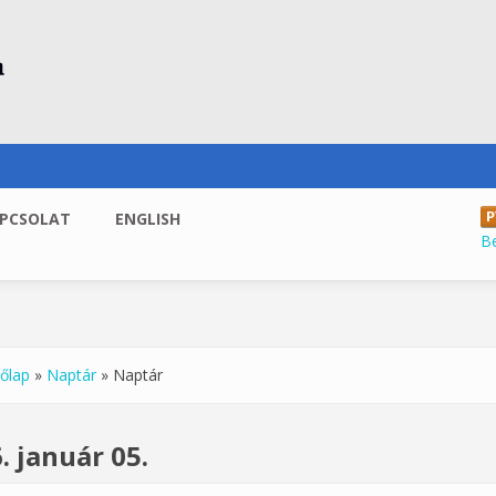
PCSOLAT
ENGLISH
B
őlap
»
Naptár
»
Naptár
enlegi hely
. január 05.