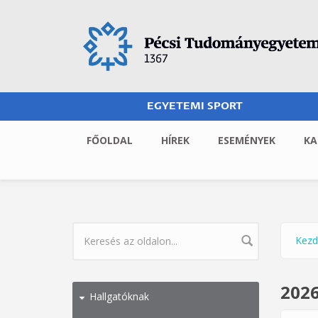
Ugrás a tartalomra
EGYETEMI SPORT
FŐOLDAL
HÍREK
ESEMÉNYEK
KA
Kezd
Jel
KERESÉS ŰRLAP
2026
Hallgatóknak