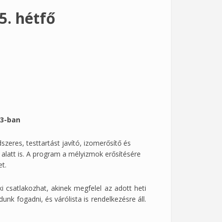
5. hétfő
33-ban
eres, testtartást javító, izomerősítő és
alatt is. A program a mélyizmok erősítésére
et.
i csatlakozhat, akinek megfelel az adott heti
udunk fogadni, és várólista is rendelkezésre áll.