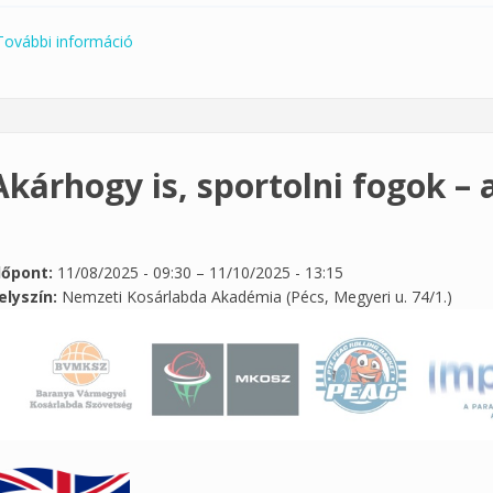
További információ
Gyere, és próbáld ki a parasportokat! tartalommal
Akárhogy is, sportolni fogok – 
dőpont:
11/08/2025 - 09:30
–
11/10/2025 - 13:15
elyszín:
Nemzeti Kosárlabda Akadémia (Pécs, Megyeri u. 74/1.)