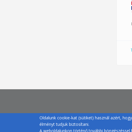
Oldalunk cookie-kat (sütiket) használ azért, ho
élményt tudjuk biztosítani.
A weboldalunkon történő további böngészéssel h