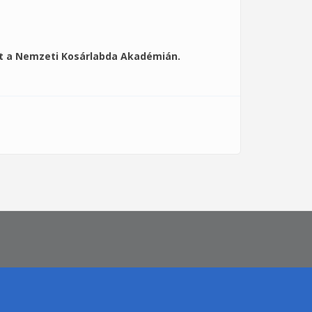
tt a Nemzeti Kosárlabda Akadémián.
 tartalommal kapcsolatosan