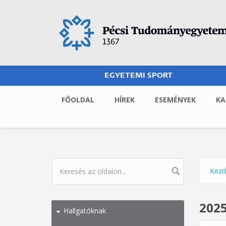
Ugrás a tartalomra
EGYETEMI SPORT
FŐOLDAL
HÍREK
ESEMÉNYEK
KA
Kezd
Jel
KERESÉS ŰRLAP
2025
Hallgatóknak