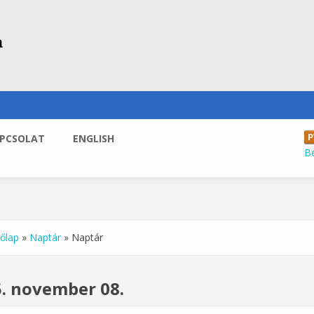
PCSOLAT
ENGLISH
B
őlap
»
Naptár
»
Naptár
enlegi hely
. november 08.