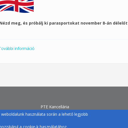
Nézd meg, és próbálj ki parasportokat november 8-án délelő
További információ
Akárhogy is, sportolni fogok – a sport mindenkié.
PTE Kancellária
Egyetemi Sport
gy weboldalunk használata során a lehető legjobb
H-7633 Pécs, Szántó Kovács J. u. 1/b.
+36 72 /501-500/12770 |
ozzájárul a cookie-k használatához.