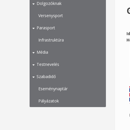
Dolgozóknak
Versenysport
Parasport
I
Infrastruktúra
H
Média
Testnevelés
Szabadidő
Eseménynaptár
Pályázatok