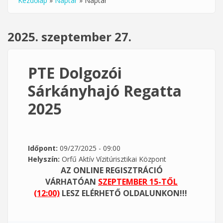
Kezdőlap
»
Naptár
»
Naptár
Jelenlegi hely
2025. szeptember 27.
PTE Dolgozói
Sárkányhajó Regatta
2025
Időpont:
09/27/2025 - 09:00
Helyszín:
Orfű Aktív Vízitúrisztikai Központ
AZ ONLINE REGISZTRÁCIÓ
VÁRHATÓAN
SZEPTEMBER 15-TŐL
(12:00)
LESZ ELÉRHETŐ OLDALUNKON!!!