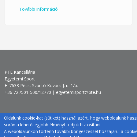
További információ
PTE Dolgozói Sárkányhajó Regatta
2025 tartalommal kapcsolatosan
PTE Kancellária
Egyetemi Sport
H-7633 Pécs, Szántó Kovács J. u. 1/b.
+36 72 /501-500/12770 | egyetemisport@pte.hu
Oldalunk cookie-kat (sütiket) használ azért, hogy weboldalunk hasz
során a lehető legjobb élményt tudjuk biztosítani.
A weboldalunkon történő további böngészéssel hozzájárul a cooki