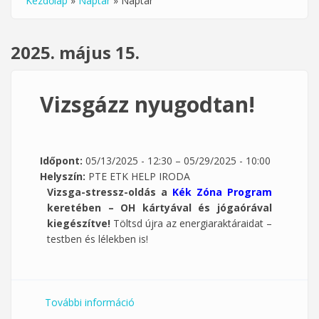
Kezdőlap
»
Naptár
»
Naptár
Jelenlegi hely
2025. május 15.
Vizsgázz nyugodtan!
Időpont:
05/13/2025 - 12:30
–
05/29/2025 - 10:00
Helyszín:
PTE ETK HELP IRODA
Vizsga-stressz-oldás a
Kék Zóna Program
keretében – OH kártyával és jógaórával
kiegészítve!
Töltsd újra az energiaraktáraidat –
testben és lélekben is!
További információ
Vizsgázz nyugodtan! tartalommal
kapcsolatosan