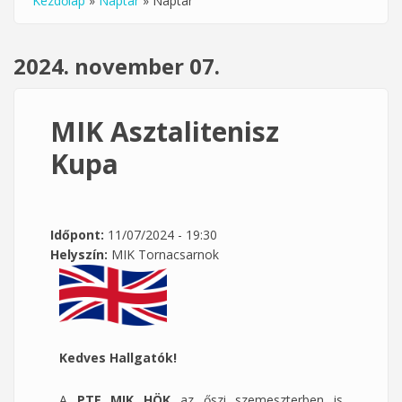
Kezdőlap
»
Naptár
»
Naptár
Jelenlegi hely
2024. november 07.
MIK Asztalitenisz
Kupa
Időpont:
11/07/2024 - 19:30
Helyszín:
MIK Tornacsarnok
Kedves Hallgatók!
A
PTE MIK HÖK
az őszi szemeszterben is