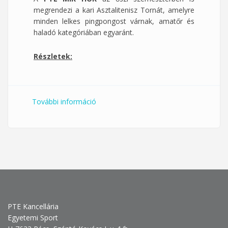
megrendezi a kari Asztalitenisz Tornát, amelyre
minden lelkes pingpongost várnak, amatőr és
haladó kategóriában egyaránt.
Részletek:
További információ
MIK Asztalitenisz Kupa tartalommal
kapcsolatosan
PTE Kancellária
Egyetemi Sport