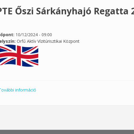
PTE Őszi Sárkányhajó Regatta 
dőpont:
10/12/2024 - 09:00
elyszín:
Orfű Aktív Vízitúrisztikai Központ
További információ
PTE Őszi Sárkányhajó Regatta 2024 tartalommal 