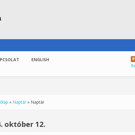
PCSOLAT
ENGLISH
B
őlap
»
Naptár
»
Naptár
enlegi hely
. október 12.