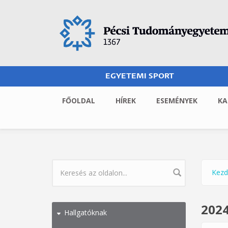
Ugrás a tartalomra
EGYETEMI SPORT
FŐOLDAL
HÍREK
ESEMÉNYEK
KA
Kezd
Jel
KERESÉS ŰRLAP
2024
Hallgatóknak