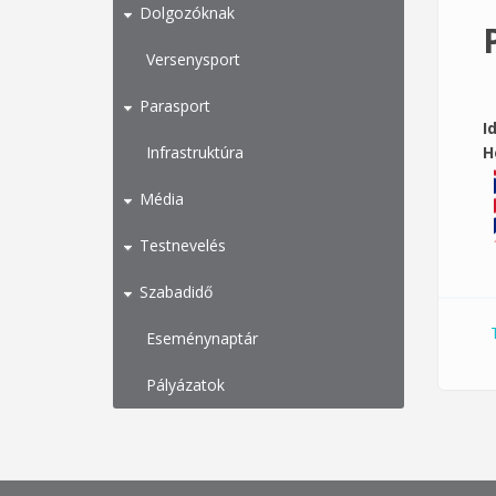
Dolgozóknak
Versenysport
Parasport
I
Infrastruktúra
H
Média
Testnevelés
Szabadidő
Eseménynaptár
Pályázatok