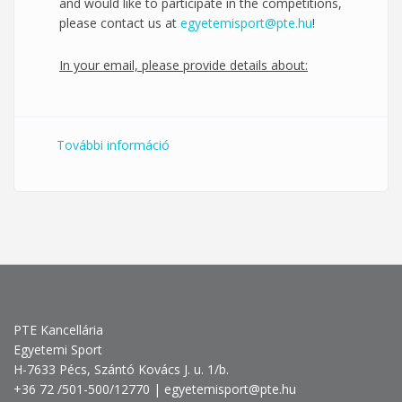
and would like to participate in the competitions,
please contact us at
egyetemisport@pte.hu
!
In your email, please provide details about:
További információ
MEFOB Calendar tartalommal
kapcsolatosan
PTE Kancellária
Egyetemi Sport
H-7633 Pécs, Szántó Kovács J. u. 1/b.
+36 72 /501-500/12770 | egyetemisport@pte.hu