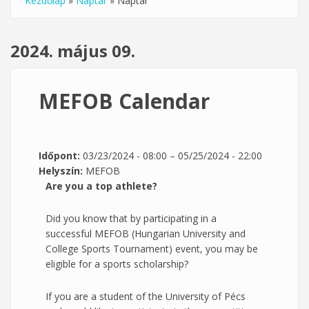
Kezdőlap
»
Naptár
»
Naptár
Jelenlegi hely
2024. május 09.
MEFOB Calendar
Időpont:
03/23/2024 - 08:00
–
05/25/2024 - 22:00
Helyszín:
MEFOB
Are you a top athlete?
Did you know that by participating in a
successful MEFOB (Hungarian University and
College Sports Tournament) event, you may be
eligible for a sports scholarship?
If you are a student of the University of Pécs