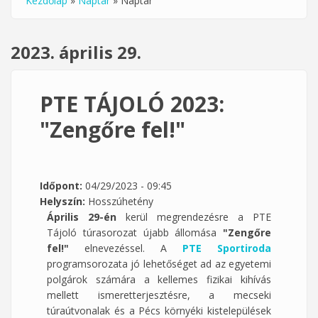
Kezdőlap
»
Naptár
»
Naptár
Jelenlegi hely
2023. április 29.
PTE TÁJOLÓ 2023:
"Zengőre fel!"
Időpont:
04/29/2023 - 09:45
Helyszín:
Hosszúhetény
Április 29-én
kerül megrendezésre a PTE
Tájoló túrasorozat újabb állomása
"Zengőre
fel!"
elnevezéssel. A
PTE Sportiroda
programsorozata jó lehetőséget ad az egyetemi
polgárok számára a kellemes fizikai kihívás
mellett ismeretterjesztésre, a mecseki
túraútvonalak és a Pécs környéki kistelepülések