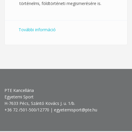
történelmi, földtörténeti megismerésére is.
További információ
PTE TÁJOLÓ 2023: "Zengőre fel!"
tartalommal kapcsolatosan
PTE Kancellária
Egyetemi Sport
H-7633 Pécs, Szántó Kovács J. u. 1/b.
+36 72 /501-500/12770 | egyetemisport@pte.hu