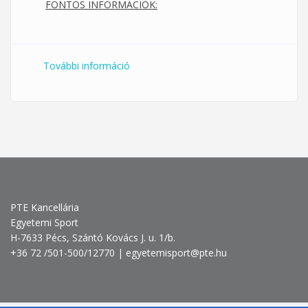
FONTOS INFORMÁCIÓK:
További információ
PTE ÁJK-KTK Kocsmasportok Éjszakája
tartalommal kapcsolatosan
PTE Kancellária
Egyetemi Sport
H-7633 Pécs, Szántó Kovács J. u. 1/b.
+36 72 /501-500/12770 | egyetemisport@pte.hu