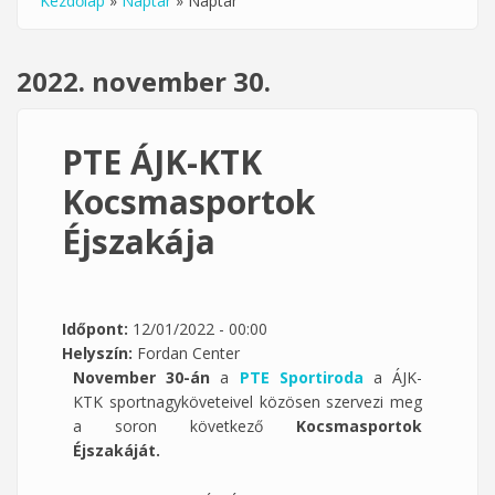
Kezdőlap
»
Naptár
»
Naptár
Jelenlegi hely
2022. november 30.
PTE ÁJK-KTK
Kocsmasportok
Éjszakája
Időpont:
12/01/2022 - 00:00
Helyszín:
Fordan Center
November 30-án
a
PTE Sportiroda
a ÁJK-
KTK sportnagyköveteivel közösen szervezi meg
a soron következő
Kocsmasportok
Éjszakáját.