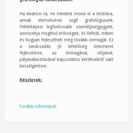
Ha kíváncsi rá, mi mindent mond el a kézírása,
annak elemzésével segít grafológusunk.
Feltérképezi legfontosabb személyiségjegyeit,
azonosítja meglévő erősségeit, és felfedi, miben
és hogyan fejlesztheti még tovább önmagát. Ez
a tanácsadás jó lehetőség önismeret
fejlesztésre, az önmagával, céljaival,
pályaválasztásával kapcsolatos kérdésekről való
beszélgetésre.
Részletek:
További információ
PTE "Sportpálya" mentorprogram
junior (Grafológiai tanácsadások)
tartalommal kapcsolatosan