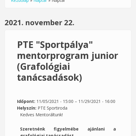
Kezdőlap
»
Naptár
»
Naptár
Jelenlegi hely
2021. november 22.
PTE "Sportpálya"
mentorprogram junior
(Grafológiai
tanácsadások)
Időpont:
11/05/2021 - 15:00
–
11/29/2021 - 16:00
Helyszín:
PTE Sportiroda
Kedves Mentoráltunk!
Szeretnénk figyelmébe ajánlani a
grafológiai tanácsadást.