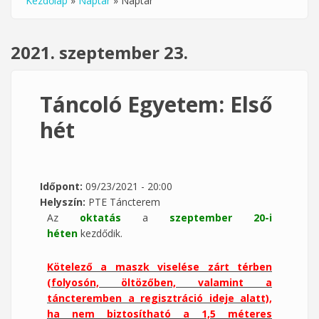
Kezdőlap
»
Naptár
»
Naptár
Jelenlegi hely
2021. szeptember 23.
Táncoló Egyetem: Első
hét
Időpont:
09/23/2021 - 20:00
Helyszín:
PTE Táncterem
Az
oktatás
a
szeptember 20
-i
héten
kezdődik.
Kötelező a maszk viselése zárt térben
(folyosón, öltözőben, valamint a
táncteremben a regisztráció ideje alatt),
ha nem biztosítható a 1,5 méteres