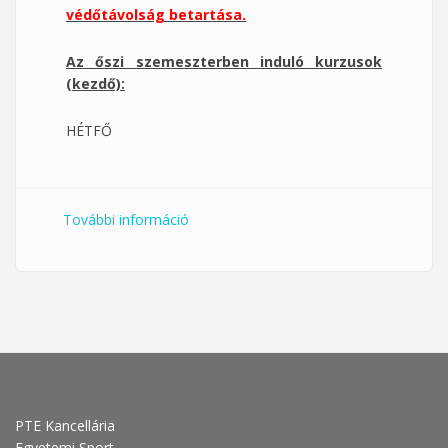
védőtávolság betartása.
Az őszi szemeszterben induló kurzusok
(kezdő):
HÉTFŐ
További információ
Táncoló Egyetem: Első hét tartalommal
kapcsolatosan
PTE Kancellária
Egyetemi Sport