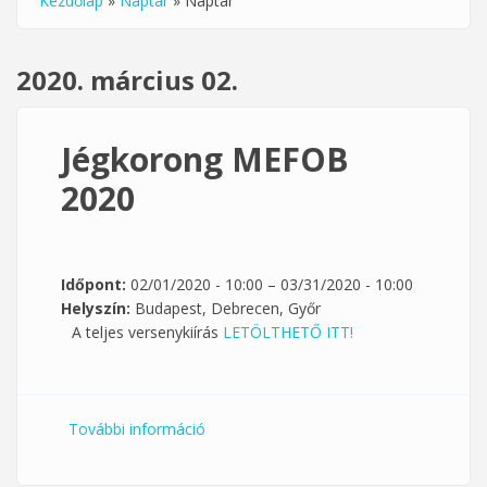
Kezdőlap
»
Naptár
»
Naptár
Jelenlegi hely
2020. március 02.
Jégkorong MEFOB
2020
Időpont:
02/01/2020 - 10:00
–
03/31/2020 - 10:00
Helyszín:
Budapest, Debrecen, Győr
A teljes versenykiírás
LETÖLTHETŐ ITT!
További információ
Jégkorong MEFOB 2020 tartalommal
kapcsolatosan